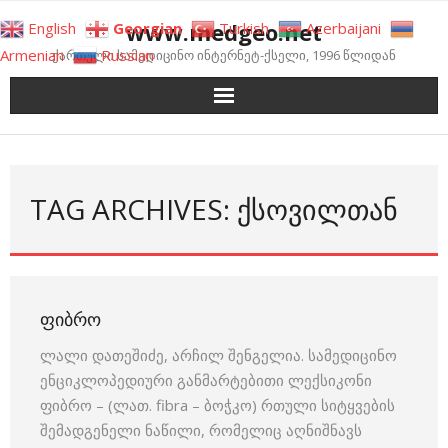
Skip
www.medgeo.net
English
Georgian
Turkish
Azerbaijani
to
Armenian
Russian
ქართული სამედიცინო ინტერნეტ-ქსელი, 1996 წლიდან
content
TAG ARCHIVES: ᲥᲡᲝᲕᲘᲚᲗᲐᲜ
ᲤᲘᲑᲠᲝ
ლალი დათეშიძე, არჩილ შენგელია. სამედიცინო
ენციკლოპედიური განმარტებითი ლექსიკონი
ფიბრო – (ლათ. fibra – ბოჭკო) რთული სიტყვების
შემადგენელი ნაწილი, რომელიც აღნიშნავს