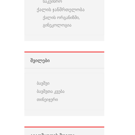
საკეისრო
ქალის ჯანმრთელობა
ქალის ორგანიზმი,
გინეკოლოგია
ᲨᲕᲘᲚᲔᲑᲘ
ბავშვი
ბავშვთა კვება
თინეიჯერი