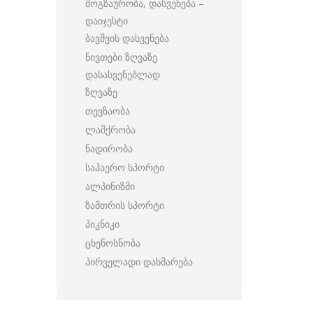
მოგზაურობა, დასვენება –
დაიჯესტი
ბავშვის დასვენება
ნივთები ზღვაზე
დასასვენებლად
ზღვაზე
თევზაობა
ლაშქრობა
ნადირობა
საჰაერო სპორტი
ალპინიზმი
ზამთრის სპორტი
პიკნიკი
ცხენოსნობა
პირველადი დახმარება