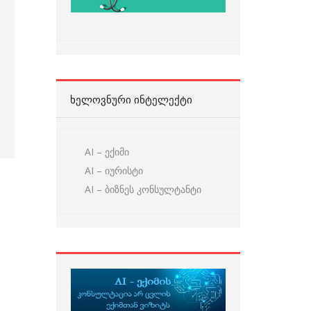
ᲮᲔᲚᲝᲕᲜᲣᲠᲘ ᲘᲜᲢᲔᲚᲔᲥᲢᲘ
AI – ექიმი
AI – იურისტი
AI – ბიზნეს კონსულტანტი