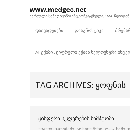
Skip
www.medgeo.net
to
ქართული სამედიცინო ინტერნეტ-ქსელი, 1996 წლიდან
content
დაავადებები
დიაგნოსტიკა
პრეპა
AI-ექიმი . ციფრული ექიმი ხელოვნური ინტ
TAG ARCHIVES: ᲧᲝᲤᲜᲘᲡ
ᲪᲘᲡᲤᲔᲠᲘ ᲡᲙᲚᲔᲠᲔᲑᲘᲡ ᲡᲘᲛᲞᲢᲝᲛᲘ
ლალი დათეშიძე, არჩილ შენგელია. სამედ