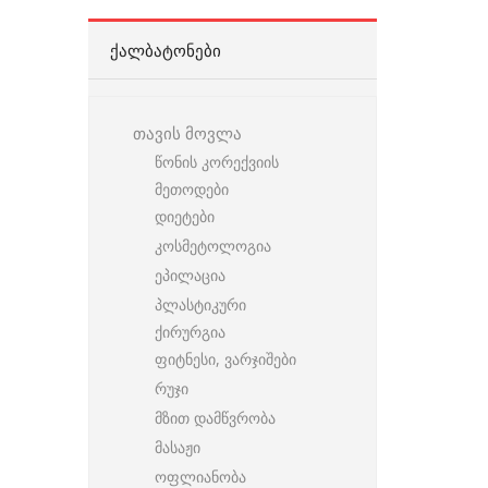
ᲥᲐᲚᲑᲐᲢᲝᲜᲔᲑᲘ
თავის მოვლა
წონის კორექვიის
მეთოდები
დიეტები
კოსმეტოლოგია
ეპილაცია
პლასტიკური
ქირურგია
ფიტნესი, ვარჯიშები
რუჯი
მზით დამწვრობა
მასაჟი
ოფლიანობა