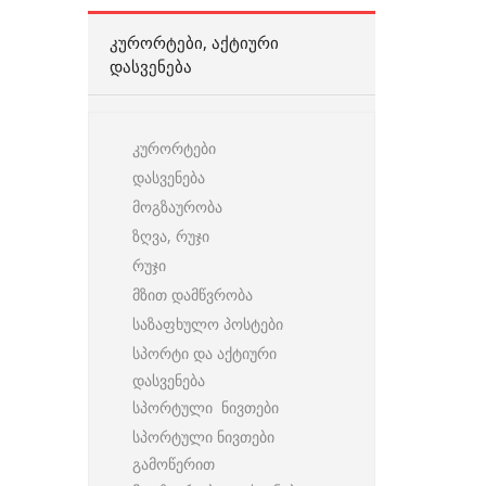
ᲙᲣᲠᲝᲠᲢᲔᲑᲘ, ᲐᲥᲢᲘᲣᲠᲘ
ᲓᲐᲡᲕᲔᲜᲔᲑᲐ
კურორტები
დასვენება
მოგზაურობა
ზღვა, რუჯი
რუჯი
მზით დამწვრობა
საზაფხულო პოსტები
სპორტი და აქტიური
დასვენება
სპორტული ნივთები
სპორტული ნივთები
გამოწერით