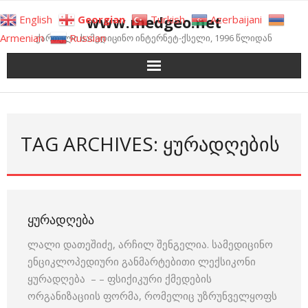
Skip
www.medgeo.net
English
Georgian
Turkish
Azerbaijani
to
Armenian
Russian
ქართული სამედიცინო ინტერნეტ-ქსელი, 1996 წლიდან
content
TAG ARCHIVES: ᲧᲣᲠᲐᲓᲦᲔᲑᲘᲡ
ᲧᲣᲠᲐᲓᲦᲔᲑᲐ
ლალი დათეშიძე, არჩილ შენგელია. სამედიცინო
ენციკლოპედიური განმარტებითი ლექსიკონი
ყურადღება – – ფსიქიკური ქმედების
ორგანიზაციის ფორმა, რომელიც უზრუნველყოფს