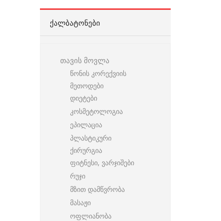
ᲥᲐᲚᲑᲐᲢᲝᲜᲔᲑᲘ
თავის მოვლა
წონის კორექვიის
მეთოდები
დიეტები
კოსმეტოლოგია
ეპილაცია
პლასტიკური
ქირურგია
ფიტნესი, ვარჯიშები
რუჯი
მზით დამწვრობა
მასაჟი
ოფლიანობა