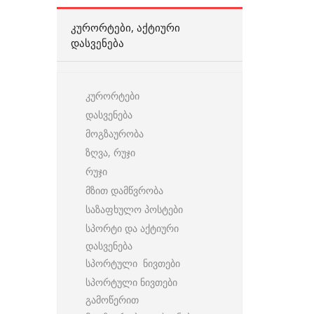
ᲙᲣᲠᲝᲠᲢᲔᲑᲘ, ᲐᲥᲢᲘᲣᲠᲘ
ᲓᲐᲡᲕᲔᲜᲔᲑᲐ
კურორტები
დასვენება
მოგზაურობა
ზღვა, რუჯი
რუჯი
მზით დამწვრობა
საზაფხულო პოსტები
სპორტი და აქტიური
დასვენება
სპორტული ნივთები
სპორტული ნივთები
გამოწერით