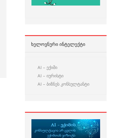
ᲮᲔᲚᲝᲕᲜᲣᲠᲘ ᲘᲜᲢᲔᲚᲔᲥᲢᲘ
AI – ექიმი
AI – იურისტი
AI – ბიზნეს კონსულტანტი