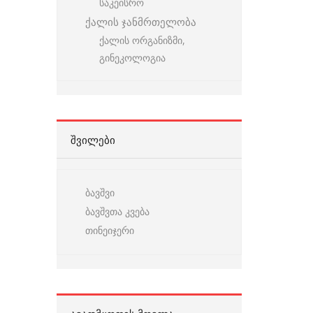
საკეისრო
ქალის ჯანმრთელობა
ქალის ორგანიზმი,
გინეკოლოგია
ᲨᲕᲘᲚᲔᲑᲘ
ბავშვი
ბავშვთა კვება
თინეიჯერი