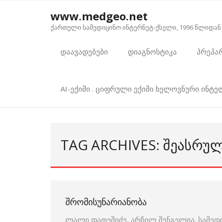
Skip
www.medgeo.net
to
ქართული სამედიცინო ინტერნეტ-ქსელი, 1996 წლიდან
content
დაავადებები
დიაგნოსტიკა
პრეპა
AI-ექიმი . ციფრული ექიმი ხელოვნური ინტ
TAG ARCHIVES: ᲨᲔᲐᲡᲠᲣ
ᲨᲠᲝᲛᲘᲡᲣᲜᲐᲠᲘᲐᲜᲝᲑᲐ
ლალი დათეშიძე, არჩილ შენგელია. სამედ