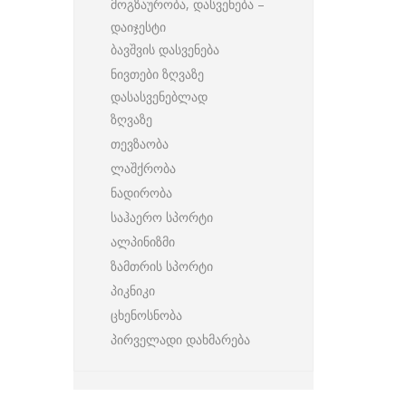
მოგზაურობა, დასვენება –
დაიჯესტი
ბავშვის დასვენება
ნივთები ზღვაზე
დასასვენებლად
ზღვაზე
თევზაობა
ლაშქრობა
ნადირობა
საჰაერო სპორტი
ალპინიზმი
ზამთრის სპორტი
პიკნიკი
ცხენოსნობა
პირველადი დახმარება