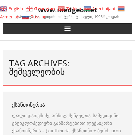
Skip
www.medgeo.net
English
Georgian
Turkish
Azerbaijani
to
Armenian
Russian
ქართული სამედიცინო ინტერნეტ-ქსელი, 1996 წლიდან
content
TAG ARCHIVES:
ᲨᲔᲛᲪᲕᲚᲔᲝᲑᲘᲡ
ᲥᲡᲐᲜᲗᲘᲜᲣᲠᲘᲐ
ლალი დათეშიძე, არჩილ შენგელია. სამედიცინო
ენციკლოპედიური განმარტებითი ლექსიკონი
ქსანთინურია – (xanthinuria; ქსანთინი + ბერძ. uron