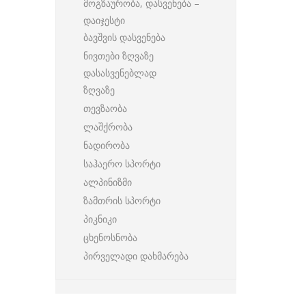
მოგზაურობა, დასვენება –
დაიჯესტი
ბავშვის დასვენება
ნივთები ზღვაზე
დასასვენებლად
ზღვაზე
თევზაობა
ლაშქრობა
ნადირობა
საჰაერო სპორტი
ალპინიზმი
ზამთრის სპორტი
პიკნიკი
ცხენოსნობა
პირველადი დახმარება