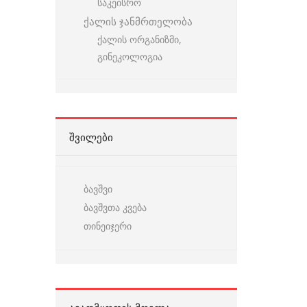
საკეისრო
ქალის ჯანმრთელობა
ქალის ორგანიზმი,
გინეკოლოგია
ᲨᲕᲘᲚᲔᲑᲘ
ბავშვი
ბავშვთა კვება
თინეიჯერი