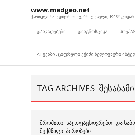
Skip
www.medgeo.net
to
ქართული სამედიცინო ინტერნეტ-ქსელი, 1996 წლიდან
content
დაავადებები
დიაგნოსტიკა
პრეპა
AI-ექიმი . ციფრული ექიმი ხელოვნური ინტ
TAG ARCHIVES: ᲨᲔᲡᲐᲑᲐᲛ
ᲨᲠᲝᲛᲘᲗᲘ, ᲡᲐᲧᲝᲤᲐᲪᲮᲝᲕᲠᲔᲑᲝ ᲓᲐ ᲡᲐᲖᲝ
ᲨᲔᲥᲛᲜᲘᲚᲘ ᲞᲘᲠᲝᲑᲔᲑᲘ