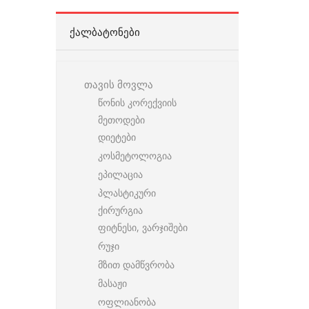
ᲥᲐᲚᲑᲐᲢᲝᲜᲔᲑᲘ
თავის მოვლა
წონის კორექვიის
მეთოდები
დიეტები
კოსმეტოლოგია
ეპილაცია
პლასტიკური
ქირურგია
ფიტნესი, ვარჯიშები
რუჯი
მზით დამწვრობა
მასაჟი
ოფლიანობა