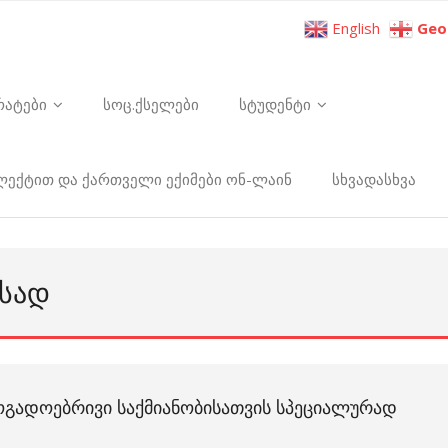
English
Geo
რატები
სოც.ქსელები
სტუდენტი
ელექტით და ქართველი ექიმები ონ-ლაინ
სხვადასხვა
ᲘᲡᲐᲓ
ᲒᲐᲓᲝᲔᲑᲠᲘᲕᲘ ᲡᲐᲥᲛᲘᲐᲜᲝᲑᲘᲡᲐᲗᲕᲘᲡ ᲡᲞᲔᲪᲘᲐᲚᲣᲠᲐᲓ