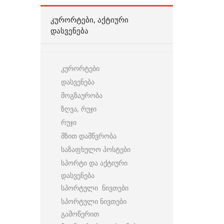
ᲙᲣᲠᲝᲠᲢᲔᲑᲘ, ᲐᲥᲢᲘᲣᲠᲘ
ᲓᲐᲡᲕᲔᲜᲔᲑᲐ
კურორტები
დასვენება
მოგზაურობა
ზღვა, რუჯი
რუჯი
მზით დამწვრობა
საზაფხულო პოსტები
სპორტი და აქტიური
დასვენება
სპორტული ნივთები
სპორტული ნივთები
გამოწერით