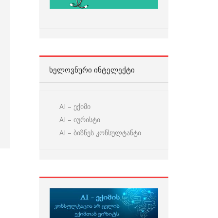
ᲮᲔᲚᲝᲕᲜᲣᲠᲘ ᲘᲜᲢᲔᲚᲔᲥᲢᲘ
AI – ექიმი
AI – იურისტი
AI – ბიზნეს კონსულტანტი