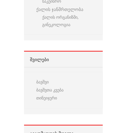
საკეისრო
ქალის ჯანმრთელობა
ქალის ორგანიზმი,
გინეკოლოგია
ᲨᲕᲘᲚᲔᲑᲘ
ბავშვი
ბავშვთა კვება
თინეიჯერი