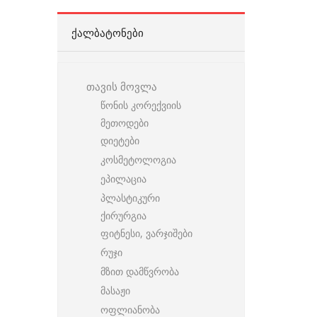
ᲥᲐᲚᲑᲐᲢᲝᲜᲔᲑᲘ
თავის მოვლა
წონის კორექვიის
მეთოდები
დიეტები
კოსმეტოლოგია
ეპილაცია
პლასტიკური
ქირურგია
ფიტნესი, ვარჯიშები
რუჯი
მზით დამწვრობა
მასაჟი
ოფლიანობა