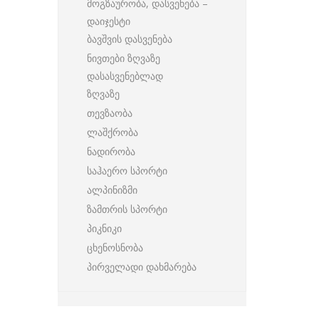
მოგზაურობა, დასვენება –
დაიჯესტი
ბავშვის დასვენება
ნივთები ზღვაზე
დასასვენებლად
ზღვაზე
თევზაობა
ლაშქრობა
ნადირობა
საჰაერო სპორტი
ალპინიზმი
ზამთრის სპორტი
პიკნიკი
ცხენოსნობა
პირველადი დახმარება