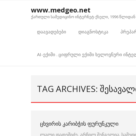
Skip
www.medgeo.net
to
ქართული სამედიცინო ინტერნეტ-ქსელი, 1996 წლიდან
content
დაავადებები
დიაგნოსტიკა
პრეპა
AI-ექიმი . ციფრული ექიმი ხელოვნური ინტ
TAG ARCHIVES: ᲨᲔᲡᲐᲕᲐᲚ
ᲪᲮᲕᲘᲠᲘᲡ ᲙᲐᲠᲘᲑᲭᲘᲡ ᲤᲣᲠᲣᲜᲙᲣᲚᲘ
ლალი დათეშიძე, არჩილ შენგელია. სამედ