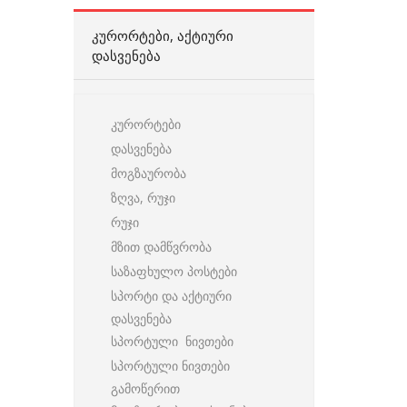
ᲙᲣᲠᲝᲠᲢᲔᲑᲘ, ᲐᲥᲢᲘᲣᲠᲘ
ᲓᲐᲡᲕᲔᲜᲔᲑᲐ
კურორტები
დასვენება
მოგზაურობა
ზღვა, რუჯი
რუჯი
მზით დამწვრობა
საზაფხულო პოსტები
სპორტი და აქტიური
დასვენება
სპორტული ნივთები
სპორტული ნივთები
გამოწერით