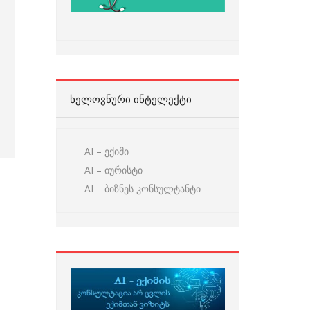
ᲮᲔᲚᲝᲕᲜᲣᲠᲘ ᲘᲜᲢᲔᲚᲔᲥᲢᲘ
AI – ექიმი
AI – იურისტი
AI – ბიზნეს კონსულტანტი