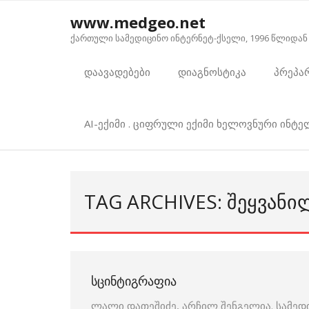
Skip
www.medgeo.net
to
ქართული სამედიცინო ინტერნეტ-ქსელი, 1996 წლიდან
content
დაავადებები
დიაგნოსტიკა
პრეპა
AI-ექიმი . ციფრული ექიმი ხელოვნური ინტ
TAG ARCHIVES: ᲨᲔᲧᲕᲐᲜᲘ
ᲡᲪᲘᲜᲢᲘᲒᲠᲐᲤᲘᲐ
ლალი დათეშიძე, არჩილ შენგელია. სამედ