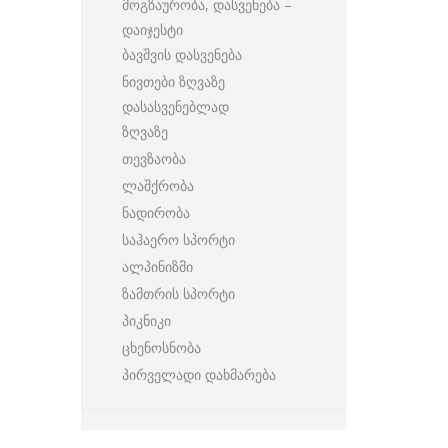
მოგზაურობა, დასვენება –
დაიჯესტი
ბავშვის დასვენება
ნივთები ზღვაზე
დასასვენებლად
ზღვაზე
თევზაობა
ლაშქრობა
ნადირობა
საჰაერო სპორტი
ალპინიზმი
ზამთრის სპორტი
პიკნიკი
ცხენოსნობა
პირველადი დახმარება