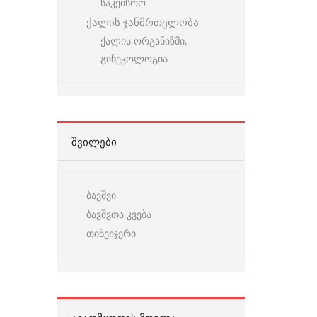
საკეისრო
ქალის ჯანმრთელობა
ქალის ორგანიზმი,
გინეკოლოგია
ᲨᲕᲘᲚᲔᲑᲘ
ბავშვი
ბავშვთა კვება
თინეიჯერი