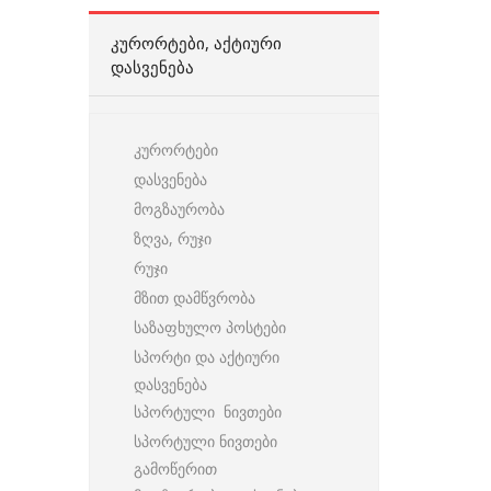
ᲙᲣᲠᲝᲠᲢᲔᲑᲘ, ᲐᲥᲢᲘᲣᲠᲘ
ᲓᲐᲡᲕᲔᲜᲔᲑᲐ
კურორტები
დასვენება
მოგზაურობა
ზღვა, რუჯი
რუჯი
მზით დამწვრობა
საზაფხულო პოსტები
სპორტი და აქტიური
დასვენება
სპორტული ნივთები
სპორტული ნივთები
გამოწერით