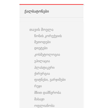
ᲥᲐᲚᲑᲐᲢᲝᲜᲔᲑᲘ
თავის მოვლა
წონის კორექვიის
მეთოდები
დიეტები
კოსმეტოლოგია
ეპილაცია
პლასტიკური
ქირურგია
ფიტნესი, ვარჯიშები
რუჯი
მზით დამწვრობა
მასაჟი
ოფლიანობა