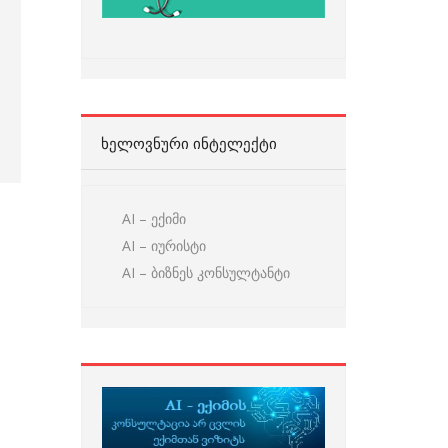
ᲮᲔᲚᲝᲕᲜᲣᲠᲘ ᲘᲜᲢᲔᲚᲔᲥᲢᲘ
AI – ექიმი
AI – იურისტი
AI – ბიზნეს კონსულტანტი