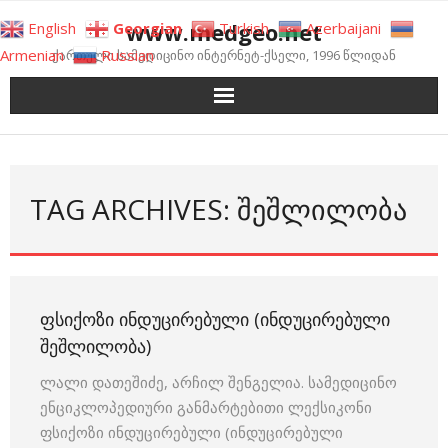
Skip
www.medgeo.net
English
Georgian
Turkish
Azerbaijani
to
Armenian
Russian
ქართული სამედიცინო ინტერნეტ-ქსელი, 1996 წლიდან
content
TAG ARCHIVES: ᲨᲔᲨᲚᲘᲚᲝᲑᲐ
ᲤᲡᲘᲥᲝᲖᲘ ᲘᲜᲓᲣᲪᲘᲠᲔᲑᲣᲚᲘ (ᲘᲜᲓᲣᲪᲘᲠᲔᲑᲣᲚᲘ
ᲨᲔᲨᲚᲘᲚᲝᲑᲐ)
ლალი დათეშიძე, არჩილ შენგელია. სამედიცინო
ენციკლოპედიური განმარტებითი ლექსიკონი
ფსიქოზი ინდუცირებული (ინდუცირებული