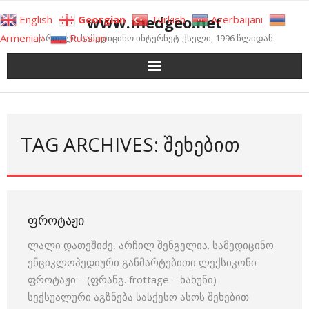
Skip
www.medgeo.net
English
Georgian
Turkish
Azerbaijani
to
Armenian
Russian
ქართული სამედიცინო ინტერნეტ-ქსელი, 1996 წლიდან
content
TAG ARCHIVES: ᲨᲔᲮᲔᲑᲘᲗ
ᲤᲠᲝᲢᲐᲟᲘ
ლალი დათეშიძე, არჩილ შენგელია. სამედიცინო
ენციკლოპედიური განმარტებითი ლექსიკონი
ფროტაჟი – (ფრანგ. frottage – ხახუნი)
სექსუალური აგზნება სასქესო ასოს შეხებით