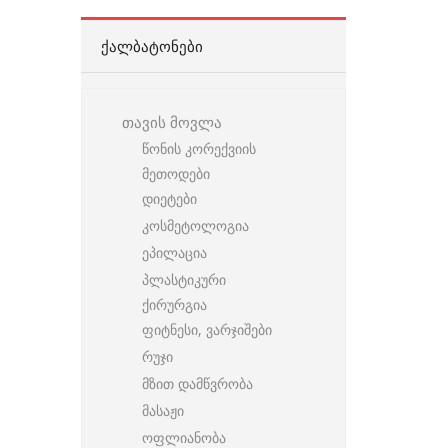
ᲥᲐᲚᲑᲐᲢᲝᲜᲔᲑᲘ
თავის მოვლა
წონის კორექვიის
მეთოდები
დიეტები
კოსმეტოლოგია
ეპილაცია
პლასტიკური
ქირურგია
ფიტნესი, ვარჯიშები
რუჯი
მზით დამწვრობა
მასაჟი
ოფლიანობა