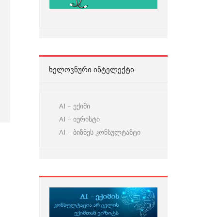
ᲮᲔᲚᲝᲕᲜᲣᲠᲘ ᲘᲜᲢᲔᲚᲔᲥᲢᲘ
AI – ექიმი
AI – იურისტი
AI – ბიზნეს კონსულტანტი