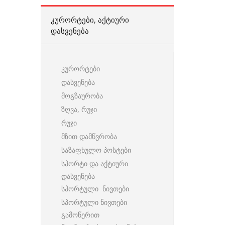
ᲙᲣᲠᲝᲠᲢᲔᲑᲘ, ᲐᲥᲢᲘᲣᲠᲘ
ᲓᲐᲡᲕᲔᲜᲔᲑᲐ
კურორტები
დასვენება
მოგზაურობა
ზღვა, რუჯი
რუჯი
მზით დამწვრობა
საზაფხულო პოსტები
სპორტი და აქტიური
დასვენება
სპორტული ნივთები
სპორტული ნივთები
გამოწერით