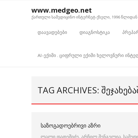
Skip
www.medgeo.net
to
ქართული სამედიცინო ინტერნეტ-ქსელი, 1996 წლიდან
content
დაავადებები
დიაგნოსტიკა
პრეპა
AI-ექიმი . ციფრული ექიმი ხელოვნური ინტ
TAG ARCHIVES: ᲨᲔᲯᲐᲮᲔᲑᲐ
ᲡᲐᲖᲝᲒᲐᲓᲝᲔᲑᲠᲘᲕᲘ ᲐᲖᲠᲘ
ლალი დათეშიძე, არჩილ შენგელია. სამედ