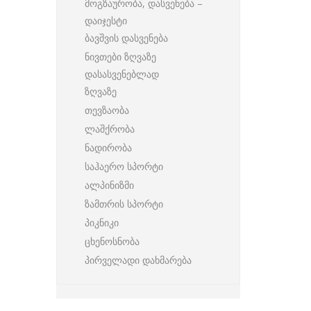
მოგზაურობა, დასვენება –
დაიჯესტი
ბავშვის დასვენება
ნივთები ზღვაზე
დასასვენებლად
ზღვაზე
თევზაობა
ლაშქრობა
ნადირობა
საჰაერო სპორტი
ალპინიზმი
ზამთრის სპორტი
პიკნიკი
ცხენოსნობა
პირველადი დახმარება