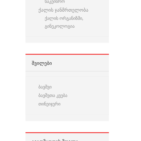
საკეისრო
ქალის ჯანმრთელობა
ქალის ორგანიზმი,
გინეკოლოგია
ᲨᲕᲘᲚᲔᲑᲘ
ბავშვი
ბავშვთა კვება
თინეიჯერი