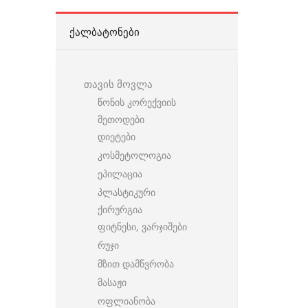
ᲥᲐᲚᲑᲐᲢᲝᲜᲔᲑᲘ
თავის მოვლა
წონის კორექვიის
მეთოდები
დიეტები
კოსმეტოლოგია
ეპილაცია
პლასტიკური
ქირურგია
ფიტნესი, ვარჯიშები
რუჯი
მზით დამწვრობა
მასაჟი
ოფლიანობა