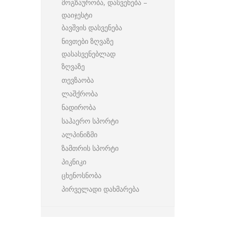
მოგზაურობა, დასვენება –
დაიჯესტი
ბავშვის დასვენება
ნივთები ზღვაზე
დასასვენებლად
ზღვაზე
თევზაობა
ლაშქრობა
ნადირობა
საჰაერო სპორტი
ალპინიზმი
ზამთრის სპორტი
პიკნიკი
ცხენოსნობა
პირველადი დახმარება