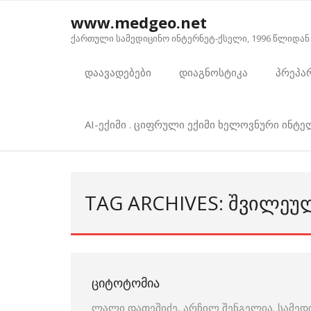
Skip
www.medgeo.net
to
ქართული სამედიცინო ინტერნეტ-ქსელი, 1996 წლიდან
content
დაავადებები
დიაგნოსტიკა
პრეპა
AI-ექიმი . ციფრული ექიმი ხელოვნური ინტ
TAG ARCHIVES: ᲨᲕᲘᲚᲔᲣ
ᲪᲘᲢᲝᲢᲝᲛᲘᲐ
ლალი დათეშიძე, არჩილ შენგელია. სამედ