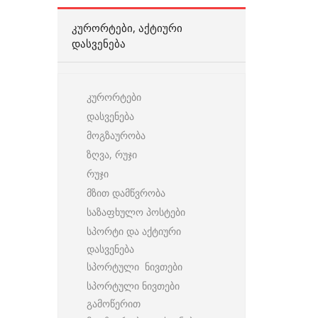
ᲙᲣᲠᲝᲠᲢᲔᲑᲘ, ᲐᲥᲢᲘᲣᲠᲘ
ᲓᲐᲡᲕᲔᲜᲔᲑᲐ
კურორტები
დასვენება
მოგზაურობა
ზღვა, რუჯი
რუჯი
მზით დამწვრობა
საზაფხულო პოსტები
სპორტი და აქტიური
დასვენება
სპორტული ნივთები
სპორტული ნივთები
გამოწერით