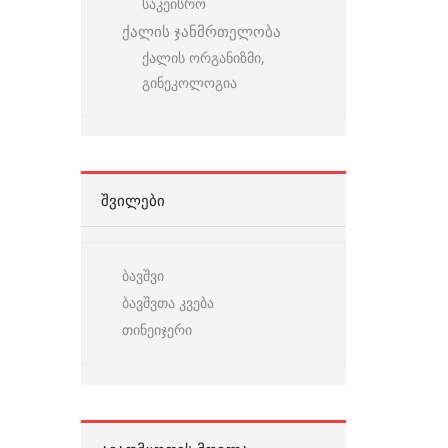
საკეისრო
ქალის ჯანმრთელობა
ქალის ორგანიზმი,
გინეკოლოგია
ᲨᲕᲘᲚᲔᲑᲘ
ბავშვი
ბავშვთა კვება
თინეიჯერი