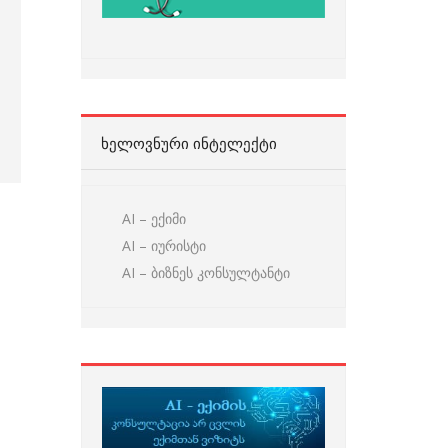
ᲮᲔᲚᲝᲕᲜᲣᲠᲘ ᲘᲜᲢᲔᲚᲔᲥᲢᲘ
AI – ექიმი
AI – იურისტი
AI – ბიზნეს კონსულტანტი