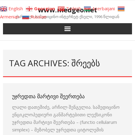
Skip
www.medgeo.net
English
Georgian
Turkish
Azerbaijani
to
Armenian
Russian
ქართული სამედიცინო ინტერნეტ-ქსელი, 1996 წლიდან
content
TAG ARCHIVES: ᲨᲠᲔᲔᲑᲡ
ᲣᲯᲠᲔᲓᲗᲐ ᲛᲐᲠᲢᲘᲕᲘ ᲨᲔᲔᲠᲗᲔᲑᲐ
ლალი დათეშიძე, არჩილ შენგელია. სამედიცინო
ენციკლოპედიური განმარტებითი ლექსიკონი
უჯრედთა მარტივი შეერთება – (functio cellularum
simplex) – მეზობელ უჯრედთა ციტოლემის