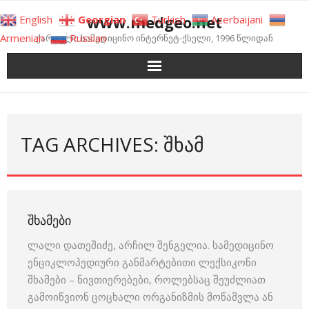
Skip
www.medgeo.net
English
Georgian
Turkish
Azerbaijani
to
Armenian
Russian
ქართული სამედიცინო ინტერნეტ-ქსელი, 1996 წლიდან
content
TAG ARCHIVES: ᲨᲮᲐᲛ
ᲨᲮᲐᲛᲔᲑᲘ
ლალი დათეშიძე, არჩილ შენგელია. სამედიცინო
ენციკლოპედიური განმარტებითი ლექსიკონი
შხამები – ნივთიერებები, როლებსაც შეუძლიათ
გამოიწვიონ ცოცხალი ორგანიზმის მოწამვლა ან