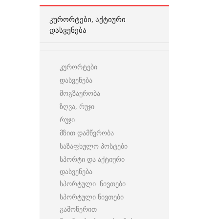
ᲙᲣᲠᲝᲠᲢᲔᲑᲘ, ᲐᲥᲢᲘᲣᲠᲘ
ᲓᲐᲡᲕᲔᲜᲔᲑᲐ
კურორტები
დასვენება
მოგზაურობა
ზღვა, რუჯი
რუჯი
მზით დამწვრობა
საზაფხულო პოსტები
სპორტი და აქტიური
დასვენება
სპორტული ნივთები
სპორტული ნივთები
გამოწერით