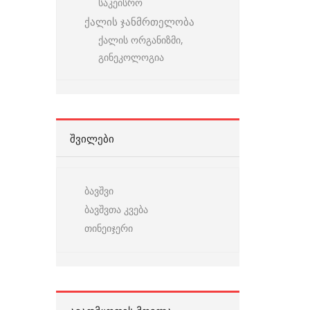
საკეისრო
ქალის ჯანმრთელობა
ქალის ორგანიზმი,
გინეკოლოგია
ᲨᲕᲘᲚᲔᲑᲘ
ბავშვი
ბავშვთა კვება
თინეიჯერი