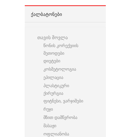
ᲥᲐᲚᲑᲐᲢᲝᲜᲔᲑᲘ
თავის მოვლა
წონის კორექვიის
მეთოდები
დიეტები
კოსმეტოლოგია
ეპილაცია
პლასტიკური
ქირურგია
ფიტნესი, ვარჯიშები
რუჯი
მზით დამწვრობა
მასაჟი
ოფლიანობა