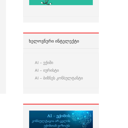
ᲮᲔᲚᲝᲕᲜᲣᲠᲘ ᲘᲜᲢᲔᲚᲔᲥᲢᲘ
AI – ექიმი
AI – იურისტი
AI – ბიზნეს კონსულტანტი