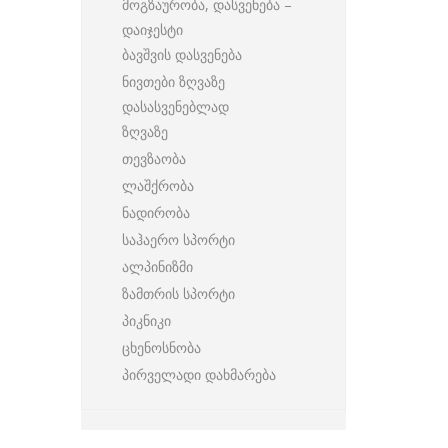
მოგზაურობა, დასვენება –
დაიჯესტი
ბავშვის დასვენება
ნივთები ზღვაზე
დასასვენებლად
ზღვაზე
თევზაობა
ლაშქრობა
ნადირობა
საჰაერო სპორტი
ალპინიზმი
ზამთრის სპორტი
პიკნიკი
ცხენოსნობა
პირველადი დახმარება