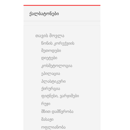
ᲥᲐᲚᲑᲐᲢᲝᲜᲔᲑᲘ
თავის მოვლა
წონის კორექვიის
მეთოდები
დიეტები
კოსმეტოლოგია
ეპილაცია
პლასტიკური
ქირურგია
ფიტნესი, ვარჯიშები
რუჯი
მზით დამწვრობა
მასაჟი
ოფლიანობა