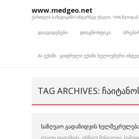
Skip
www.medgeo.net
to
ქართული სამედიცინო ინტერნეტ-ქსელი, 1996 წლიდან
content
დაავადებები
დიაგნოსტიკა
პრეპა
AI-ექიმი . ციფრული ექიმი ხელოვნური ინტ
TAG ARCHIVES: ᲩᲐᲘᲢᲐᲜᲝ
ᲡᲐᲖᲦᲕᲐᲝ ᲒᲐᲓᲐᲖᲘᲓᲕᲘᲡ ᲮᲔᲚᲨᲔᲙᲠᲣᲚᲔᲑ
ლალი დათეშიძე, არჩილ შენგელია. სამედ