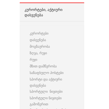
ᲙᲣᲠᲝᲠᲢᲔᲑᲘ, ᲐᲥᲢᲘᲣᲠᲘ
ᲓᲐᲡᲕᲔᲜᲔᲑᲐ
კურორტები
დასვენება
მოგზაურობა
ზღვა, რუჯი
რუჯი
მზით დამწვრობა
საზაფხულო პოსტები
სპორტი და აქტიური
დასვენება
სპორტული ნივთები
სპორტული ნივთები
გამოწერით