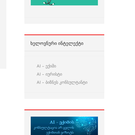
ᲮᲔᲚᲝᲕᲜᲣᲠᲘ ᲘᲜᲢᲔᲚᲔᲥᲢᲘ
AI – ექიმი
AI – იურისტი
AI – ბიზნეს კონსულტანტი