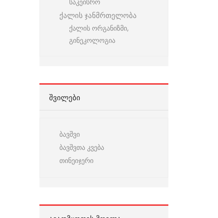
საკეისრო
ქალის ჯანმრთელობა
ქალის ორგანიზმი,
გინეკოლოგია
ᲨᲕᲘᲚᲔᲑᲘ
ბავშვი
ბავშვთა კვება
თინეიჯერი