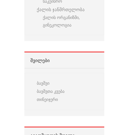
საკეისრო
ქალის ჯანმრთელობა
ქალის ორგანიზმი,
გინეკოლოგია
ᲨᲕᲘᲚᲔᲑᲘ
ბავშვი
ბავშვთა კვება
თინეიჯერი