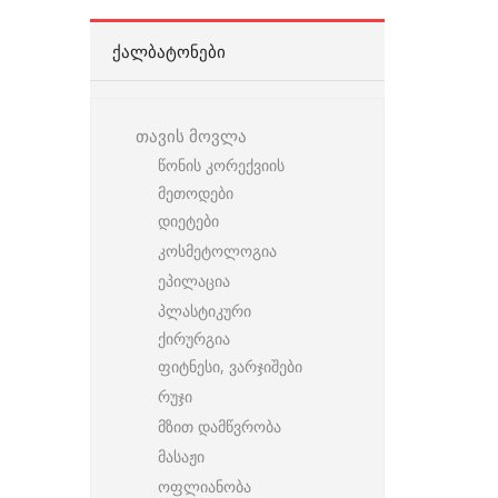
ᲥᲐᲚᲑᲐᲢᲝᲜᲔᲑᲘ
თავის მოვლა
წონის კორექვიის
მეთოდები
დიეტები
კოსმეტოლოგია
ეპილაცია
პლასტიკური
ქირურგია
ფიტნესი, ვარჯიშები
რუჯი
მზით დამწვრობა
მასაჟი
ოფლიანობა