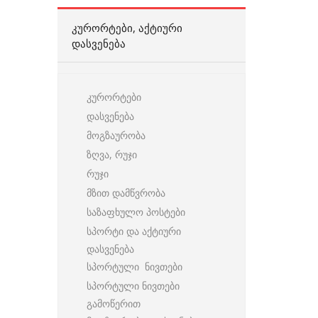
ᲙᲣᲠᲝᲠᲢᲔᲑᲘ, ᲐᲥᲢᲘᲣᲠᲘ
ᲓᲐᲡᲕᲔᲜᲔᲑᲐ
კურორტები
დასვენება
მოგზაურობა
ზღვა, რუჯი
რუჯი
მზით დამწვრობა
საზაფხულო პოსტები
სპორტი და აქტიური
დასვენება
სპორტული ნივთები
სპორტული ნივთები
გამოწერით