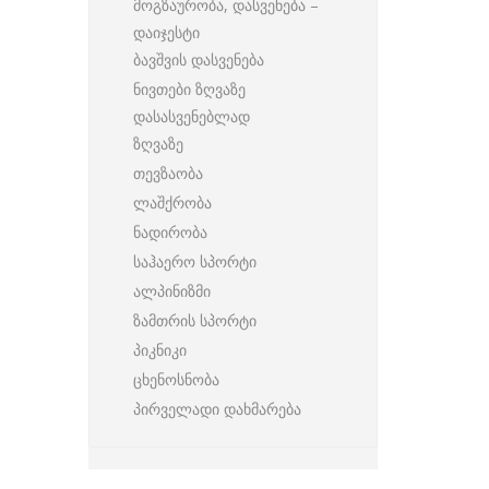
მოგზაურობა, დასვენება –
დაიჯესტი
ბავშვის დასვენება
ნივთები ზღვაზე
დასასვენებლად
ზღვაზე
თევზაობა
ლაშქრობა
ნადირობა
საჰაერო სპორტი
ალპინიზმი
ზამთრის სპორტი
პიკნიკი
ცხენოსნობა
პირველადი დახმარება