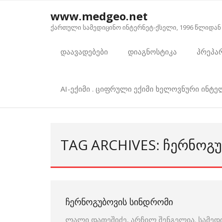
Skip
www.medgeo.net
to
ქართული სამედიცინო ინტერნეტ-ქსელი, 1996 წლიდან
content
დაავადებები
დიაგნოსტიკა
პრეპა
AI-ექიმი . ციფრული ექიმი ხელოვნური ინტ
TAG ARCHIVES: ᲩᲔᲠᲜᲝᲒ
ᲩᲔᲠᲜᲝᲒᲣᲑᲝᲕᲘᲡ ᲡᲘᲜᲓᲠᲝᲛᲘ
ლალი დათეშიძე, არჩილ შენგელია. სამედ