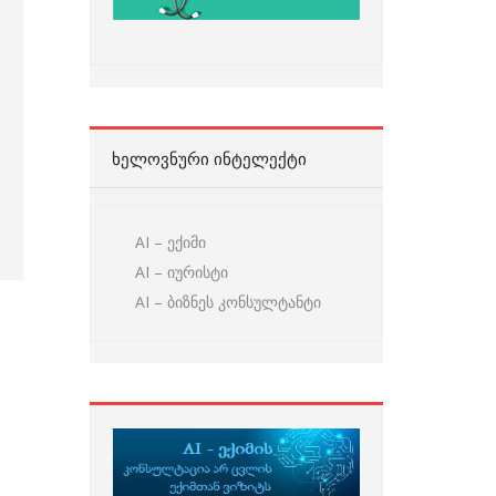
ᲮᲔᲚᲝᲕᲜᲣᲠᲘ ᲘᲜᲢᲔᲚᲔᲥᲢᲘ
AI – ექიმი
AI – იურისტი
AI – ბიზნეს კონსულტანტი