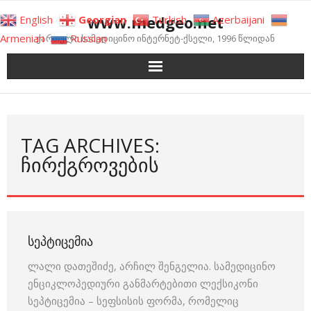
Skip
www.medgeo.net
English
Georgian
Turkish
Azerbaijani
to
Armenian
Russian
ქართული სამედიცინო ინტერნეტ-ქსელი, 1996 წლიდან
content
TAG ARCHIVES:
ᲩᲘᲠᲥᲒᲠᲝᲕᲔᲑᲘᲡ
ᲡᲔᲞᲢᲘᲪᲔᲛᲘᲐ
ლალი დათეშიძე, არჩილ შენგელია. სამედიცინო
ენციკლოპედიური განმარტებითი ლექსიკონი
სეპტიცემია – სეფსისის ფორმა, რომელიც