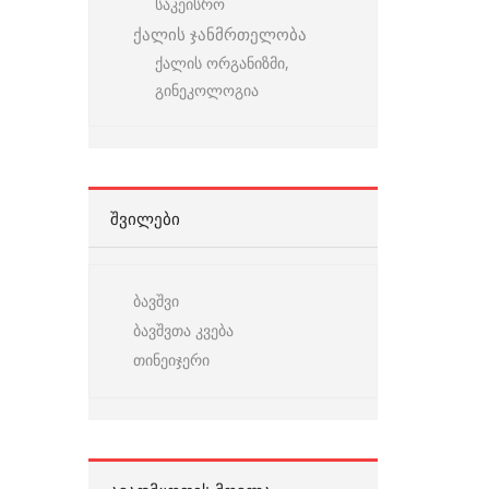
საკეისრო
ქალის ჯანმრთელობა
ქალის ორგანიზმი,
გინეკოლოგია
ᲨᲕᲘᲚᲔᲑᲘ
ბავშვი
ბავშვთა კვება
თინეიჯერი