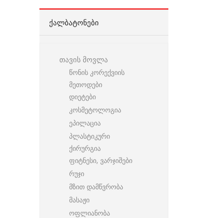
ᲥᲐᲚᲑᲐᲢᲝᲜᲔᲑᲘ
თავის მოვლა
წონის კორექვიის
მეთოდები
დიეტები
კოსმეტოლოგია
ეპილაცია
პლასტიკური
ქირურგია
ფიტნესი, ვარჯიშები
რუჯი
მზით დამწვრობა
მასაჟი
ოფლიანობა