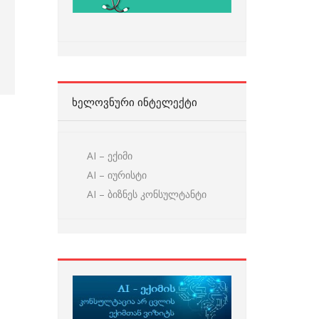
ᲮᲔᲚᲝᲕᲜᲣᲠᲘ ᲘᲜᲢᲔᲚᲔᲥᲢᲘ
AI – ექიმი
AI – იურისტი
AI – ბიზნეს კონსულტანტი