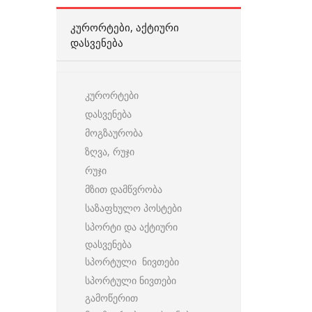
ᲙᲣᲠᲝᲠᲢᲔᲑᲘ, ᲐᲥᲢᲘᲣᲠᲘ
ᲓᲐᲡᲕᲔᲜᲔᲑᲐ
კურორტები
დასვენება
მოგზაურობა
ზღვა, რუჯი
რუჯი
მზით დამწვრობა
საზაფხულო პოსტები
სპორტი და აქტიური
დასვენება
სპორტული ნივთები
სპორტული ნივთები
გამოწერით