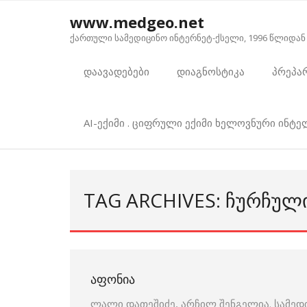
Skip
www.medgeo.net
to
ქართული სამედიცინო ინტერნეტ-ქსელი, 1996 წლიდან
content
დაავადებები
დიაგნოსტიკა
პრეპა
AI-ექიმი . ციფრული ექიმი ხელოვნური ინტ
TAG ARCHIVES: ᲩᲣᲠᲩᲣᲚ
ᲐᲤᲝᲜᲘᲐ
ლალი დათეშიძე, არჩილ შენგელია. სამედ