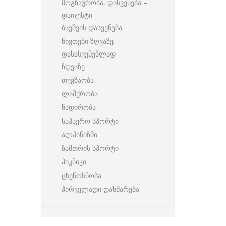
მოგზაურობა, დასვენება –
დაიჯესტი
ბავშვის დასვენება
ნივთები ზღვაზე
დასასვენებლად
ზღვაზე
თევზაობა
ლაშქრობა
ნადირობა
საჰაერო სპორტი
ალპინიზმი
ზამთრის სპორტი
პიკნიკი
ცხენოსნობა
პირველადი დახმარება