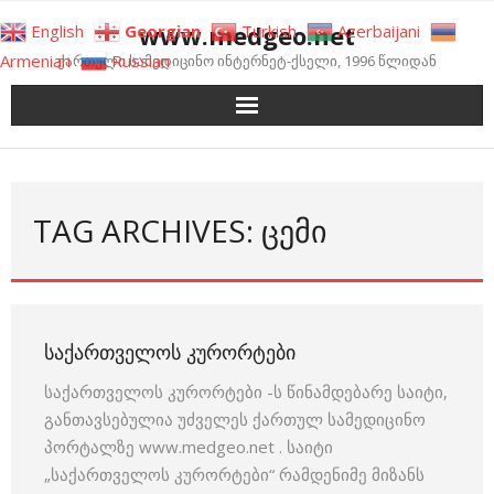
Skip
www.medgeo.net
English
Georgian
Turkish
Azerbaijani
to
Armenian
Russian
ქართული სამედიცინო ინტერნეტ-ქსელი, 1996 წლიდან
content
TAG ARCHIVES: ᲪᲔᲛᲘ
ᲡᲐᲥᲐᲠᲗᲕᲔᲚᲝᲡ ᲙᲣᲠᲝᲠᲢᲔᲑᲘ
საქართველოს კურორტები -ს წინამდებარე საიტი,
განთავსებულია უძველეს ქართულ სამედიცინო
პორტალზე www.medgeo.net . საიტი
„საქართველოს კურორტები“ რამდენიმე მიზანს