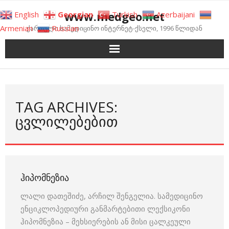
Skip
www.medgeo.net
English
Georgian
Turkish
Azerbaijani
to
Armenian
Russian
ქართული სამედიცინო ინტერნეტ-ქსელი, 1996 წლიდან
content
TAG ARCHIVES:
ᲪᲕᲚᲘᲚᲔᲑᲔᲑᲘᲗ
ᲰᲘᲞᲝᲛᲜᲔᲖᲘᲐ
ლალი დათეშიძე, არჩილ შენგელია. სამედიცინო
ენციკლოპედიური განმარტებითი ლექსიკონი
ჰიპომნეზია – მეხსიერების ან მისი ცალკეული