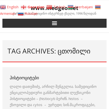
Skip
www.medgeo.net
English
Georgian
Turkish
Azerbaijani
to
Armenian
Russian
ქართული სამედიცინო ინტერნეტ-ქსელი, 1996 წლიდან
content
TAG ARCHIVES: ᲪᲗᲝᲛᲘᲚᲘ
ᲰᲘᲡᲢᲘᲝᲪᲘᲢᲔᲑᲘ
ლალი დათეშიძე, არჩილ შენგელია. სამედიცინო
ენციკლოპედიური განმარტებითი ლექსიკონი
ჰისტიოციტები – (histiocyti ბერძნ. histos –
ქსოვილი და cytos – უჯრედი; სინ.მაკროფაგები,