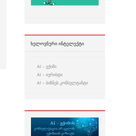
ᲮᲔᲚᲝᲕᲜᲣᲠᲘ ᲘᲜᲢᲔᲚᲔᲥᲢᲘ
AI – ექიმი
AI – იურისტი
AI – ბიზნეს კონსულტანტი