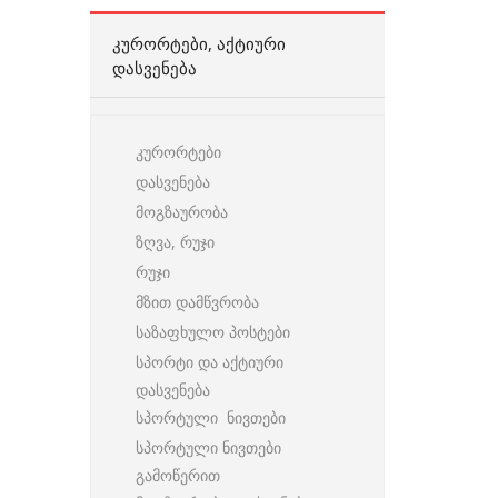
ᲙᲣᲠᲝᲠᲢᲔᲑᲘ, ᲐᲥᲢᲘᲣᲠᲘ
ᲓᲐᲡᲕᲔᲜᲔᲑᲐ
კურორტები
დასვენება
მოგზაურობა
ზღვა, რუჯი
რუჯი
მზით დამწვრობა
საზაფხულო პოსტები
სპორტი და აქტიური
დასვენება
სპორტული ნივთები
სპორტული ნივთები
გამოწერით