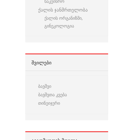
საკეისრო
ქალის ჯანმრთელობა
ქალის ორგანიზმი,
გინეკოლოგია
ᲨᲕᲘᲚᲔᲑᲘ
ბავშვი
ბავშვთა კვება
თინეიჯერი