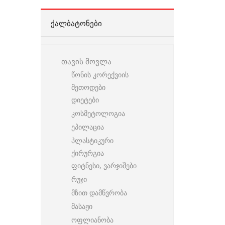
ᲥᲐᲚᲑᲐᲢᲝᲜᲔᲑᲘ
თავის მოვლა
წონის კორექვიის
მეთოდები
დიეტები
კოსმეტოლოგია
ეპილაცია
პლასტიკური
ქირურგია
ფიტნესი, ვარჯიშები
რუჯი
მზით დამწვრობა
მასაჟი
ოფლიანობა