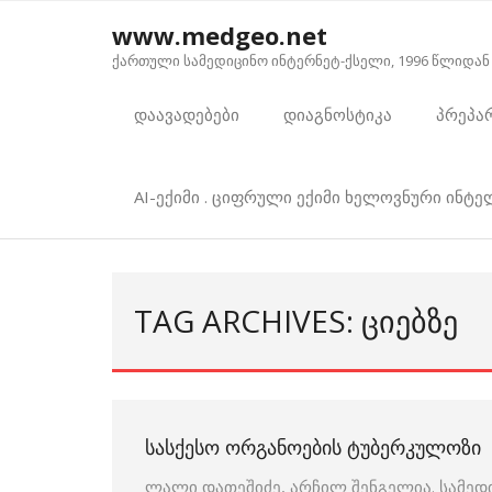
Skip
www.medgeo.net
to
ქართული სამედიცინო ინტერნეტ-ქსელი, 1996 წლიდან
content
დაავადებები
დიაგნოსტიკა
პრეპა
AI-ექიმი . ციფრული ექიმი ხელოვნური ინტ
TAG ARCHIVES: ᲪᲘᲔᲑᲖᲔ
ᲡᲐᲡᲥᲔᲡᲝ ᲝᲠᲒᲐᲜᲝᲔᲑᲘᲡ ᲢᲣᲑᲔᲠᲙᲣᲚᲝᲖᲘ
ლალი დათეშიძე, არჩილ შენგელია. სამედ