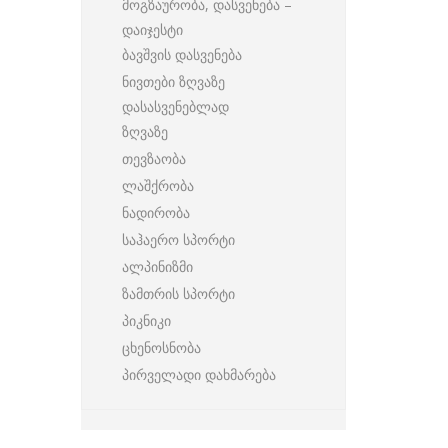
მოგზაურობა, დასვენება –
დაიჯესტი
ბავშვის დასვენება
ნივთები ზღვაზე
დასასვენებლად
ზღვაზე
თევზაობა
ლაშქრობა
ნადირობა
საჰაერო სპორტი
ალპინიზმი
ზამთრის სპორტი
პიკნიკი
ცხენოსნობა
პირველადი დახმარება