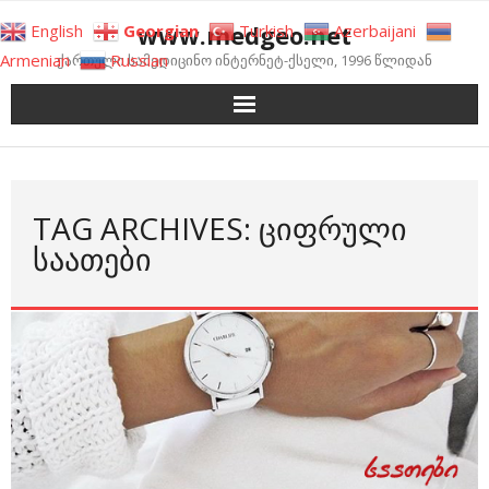
Skip
www.medgeo.net
English
Georgian
Turkish
Azerbaijani
to
Armenian
Russian
ქართული სამედიცინო ინტერნეტ-ქსელი, 1996 წლიდან
content
TAG ARCHIVES: ᲪᲘᲤᲠᲣᲚᲘ
ᲡᲐᲐᲗᲔᲑᲘ