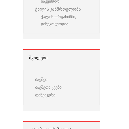
საკეისრო
ქალის ჯანმრთელობა
ქალის ორგანიზმი,
გინეკოლოგია
ᲨᲕᲘᲚᲔᲑᲘ
ბავშვი
ბავშვთა კვება
თინეიჯერი