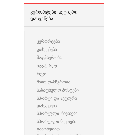
ᲙᲣᲠᲝᲠᲢᲔᲑᲘ, ᲐᲥᲢᲘᲣᲠᲘ
ᲓᲐᲡᲕᲔᲜᲔᲑᲐ
კურორტები
დასვენება
მოგზაურობა
ზღვა, რუჯი
რუჯი
მზით დამწვრობა
საზაფხულო პოსტები
სპორტი და აქტიური
დასვენება
სპორტული ნივთები
სპორტული ნივთები
გამოწერით