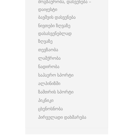
მოგზაურობა, დასვენება –
დაიჯესტი
ბავშვის დასვენება
ნივთები ზღვაზე
დასასვენებლად
ზღვაზე
თევზაობა
ლაშქრობა
ნადირობა
საჰაერო სპორტი
ალპინიზმი
ზამთრის სპორტი
პიკნიკი
ცხენოსნობა
პირველადი დახმარება