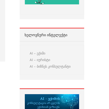
ᲮᲔᲚᲝᲕᲜᲣᲠᲘ ᲘᲜᲢᲔᲚᲔᲥᲢᲘ
AI – ექიმი
AI – იურისტი
AI – ბიზნეს კონსულტანტი