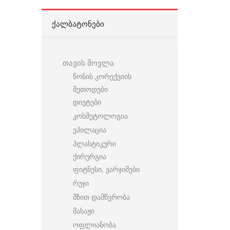
ᲥᲐᲚᲑᲐᲢᲝᲜᲔᲑᲘ
თავის მოვლა
წონის კორექვიის
მეთოდები
დიეტები
კოსმეტოლოგია
ეპილაცია
პლასტიკური
ქირურგია
ფიტნესი, ვარჯიშები
რუჯი
მზით დამწვრობა
მასაჟი
ოფლიანობა