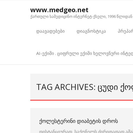
Skip
www.medgeo.net
to
ქართული სამედიცინო ინტერნეტ-ქსელი, 1996 წლიდან
content
დაავადებები
დიაგნოსტიკა
პრეპა
AI-ექიმი . ციფრული ექიმი ხელოვნური ინტ
TAG ARCHIVES: ᲪᲣᲓᲘ Ქ
ᲥᲝᲚᲔᲡᲢᲔᲠᲘᲜᲘ ᲓᲘᲐᲑᲔᲢᲘᲡ ᲓᲠᲝᲡ
დისტანციურად საქონელს ძირითადად ამაზ