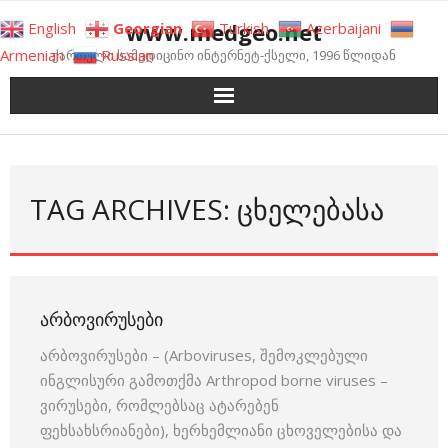
Skip
www.medgeo.net
English
Georgian
Turkish
Azerbaijani
to
Armenian
Russian
ქართული სამედიცინო ინტერნეტ-ქსელი, 1996 წლიდან
content
TAG ARCHIVES: ᲪᲮᲔᲚᲔᲑᲐᲡᲐ
ᲐᲠᲑᲝᲕᲘᲠᲣᲡᲔᲑᲘ
არბოვირუსები – (Arboviruses, შემოკლებული
ინგლისური გამოთქმა Arthropod borne viruses –
ვირუსები, რომლებსაც ატარებენ
ფეხსახსრიანები), ხერხემლიანი ცხოველებისა და