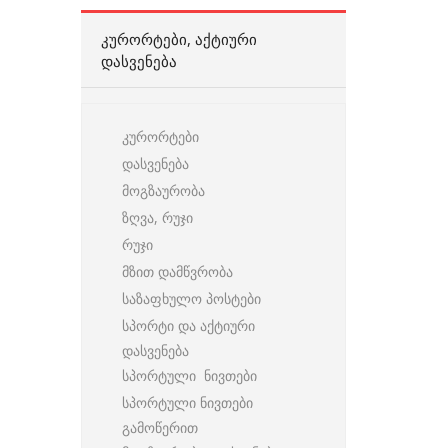
ᲙᲣᲠᲝᲠᲢᲔᲑᲘ, ᲐᲥᲢᲘᲣᲠᲘ
ᲓᲐᲡᲕᲔᲜᲔᲑᲐ
კურორტები
დასვენება
მოგზაურობა
ზღვა, რუჯი
რუჯი
მზით დამწვრობა
საზაფხულო პოსტები
სპორტი და აქტიური
დასვენება
სპორტული ნივთები
სპორტული ნივთები
გამოწერით