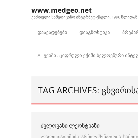
Skip
www.medgeo.net
to
ქართული სამედიცინო ინტერნეტ-ქსელი, 1996 წლიდან
content
დაავადებები
დიაგნოსტიკა
პრეპა
AI-ექიმი . ციფრული ექიმი ხელოვნური ინტ
TAG ARCHIVES: ᲪᲮᲕᲘᲠᲘᲡ
ᲫᲕᲚᲝᲕᲐᲜᲘ ᲚᲔᲝᲜᲢᲘᲐᲖᲘ
ლალი დათეშიძე, არჩილ შენგელია. სამედ