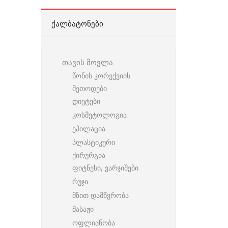
ᲥᲐᲚᲑᲐᲢᲝᲜᲔᲑᲘ
თავის მოვლა
წონის კორექვიის
მეთოდები
დიეტები
კოსმეტოლოგია
ეპილაცია
პლასტიკური
ქირურგია
ფიტნესი, ვარჯიშები
რუჯი
მზით დამწვრობა
მასაჟი
ოფლიანობა