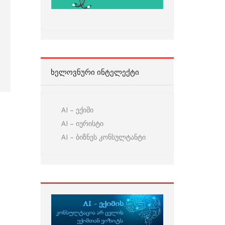
ᲮᲔᲚᲝᲕᲜᲣᲠᲘ ᲘᲜᲢᲔᲚᲔᲥᲢᲘ
AI – ექიმი
AI – იურისტი
AI – ბიზნეს კონსულტანტი