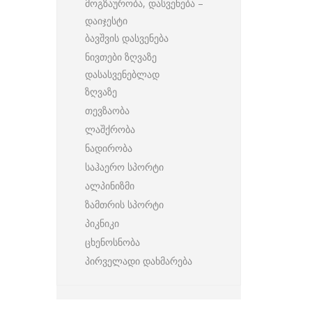
მოგზაურობა, დასვენება –
დაიჯესტი
ბავშვის დასვენება
ნივთები ზღვაზე
დასასვენებლად
ზღვაზე
თევზაობა
ლაშქრობა
ნადირობა
საჰაერო სპორტი
ალპინიზმი
ზამთრის სპორტი
პიკნიკი
ცხენოსნობა
პირველადი დახმარება