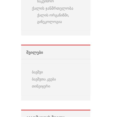
საკეისრო
ქალის ჯანმრთელობა
ქალის ორგანიზმი,
გინეკოლოგია
ᲨᲕᲘᲚᲔᲑᲘ
ბავშვი
ბავშვთა კვება
თინეიჯერი