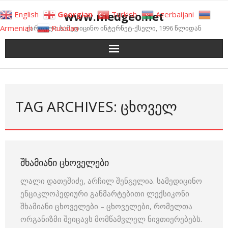
Skip
www.medgeo.net
English
Georgian
Turkish
Azerbaijani
to
Armenian
Russian
ქართული სამედიცინო ინტერნეტ-ქსელი, 1996 წლიდან
content
TAG ARCHIVES: ᲪᲮᲝᲕᲔᲚ
ᲨᲮᲐᲛᲘᲐᲜᲘ ᲪᲮᲝᲕᲔᲚᲔᲑᲘ
ლალი დათეშიძე, არჩილ შენგელია. სამედიცინო
ენციკლოპედიური განმარტებითი ლექსიკონი
შხამიანი ცხოველები – ცხოველები, რომელთა
ორგანიზმი შეიცავს მომწამვლელ ნივთიერებებს.