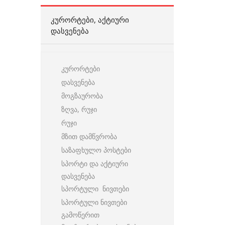
ᲙᲣᲠᲝᲠᲢᲔᲑᲘ, ᲐᲥᲢᲘᲣᲠᲘ
ᲓᲐᲡᲕᲔᲜᲔᲑᲐ
კურორტები
დასვენება
მოგზაურობა
ზღვა, რუჯი
რუჯი
მზით დამწვრობა
საზაფხულო პოსტები
სპორტი და აქტიური
დასვენება
სპორტული ნივთები
სპორტული ნივთები
გამოწერით