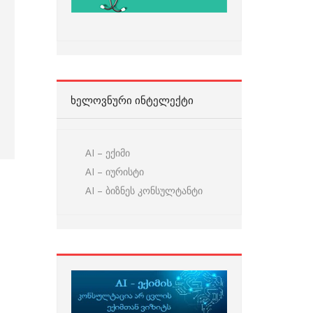
ᲮᲔᲚᲝᲕᲜᲣᲠᲘ ᲘᲜᲢᲔᲚᲔᲥᲢᲘ
AI – ექიმი
AI – იურისტი
AI – ბიზნეს კონსულტანტი