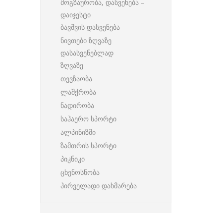
მოგზაურობა, დასვენება –
დაიჯესტი
ბავშვის დასვენება
ნივთები ზღვაზე
დასასვენებლად
ზღვაზე
თევზაობა
ლაშქრობა
ნადირობა
საჰაერო სპორტი
ალპინიზმი
ზამთრის სპორტი
პიკნიკი
ცხენოსნობა
პირველადი დახმარება