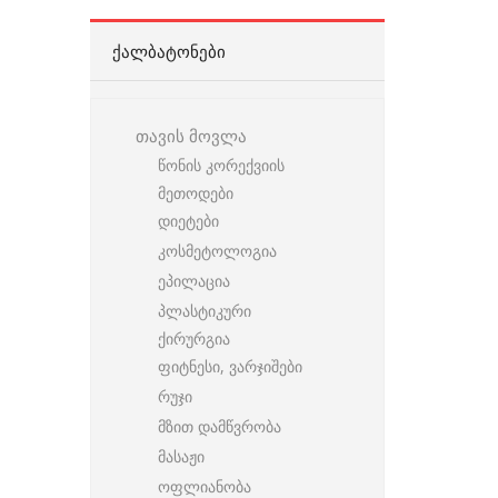
ᲥᲐᲚᲑᲐᲢᲝᲜᲔᲑᲘ
თავის მოვლა
წონის კორექვიის
მეთოდები
დიეტები
კოსმეტოლოგია
ეპილაცია
პლასტიკური
ქირურგია
ფიტნესი, ვარჯიშები
რუჯი
მზით დამწვრობა
მასაჟი
ოფლიანობა