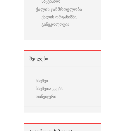
საკეისრო
ქალის ჯანმრთელობა
ქალის ორგანიზმი,
გინეკოლოგია
ᲨᲕᲘᲚᲔᲑᲘ
ბავშვი
ბავშვთა კვება
თინეიჯერი