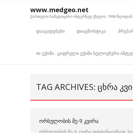
Skip
www.medgeo.net
to
ქართული სამედიცინო ინტერნეტ-ქსელი, 1996 წლიდან
content
დაავადებები
დიაგნოსტიკა
პრეპა
AI-ექიმი . ციფრული ექიმი ხელოვნური ინტ
TAG ARCHIVES: ᲪᲮᲠᲐ Კ
ᲝᲠᲡᲣᲚᲝᲑᲘᲡ ᲛᲔ-9 ᲙᲕᲘᲠᲐ
ორსულობის მე-9 კვირა დისტანციურად სა