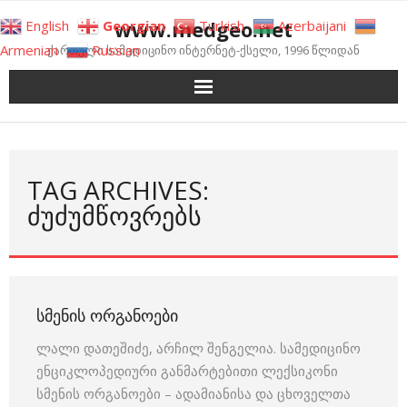
Skip
www.medgeo.net
English
Georgian
Turkish
Azerbaijani
to
Armenian
Russian
ქართული სამედიცინო ინტერნეტ-ქსელი, 1996 წლიდან
content
TAG ARCHIVES:
ᲫᲣᲫᲣᲛᲬᲝᲕᲠᲔᲑᲡ
ᲡᲛᲔᲜᲘᲡ ᲝᲠᲒᲐᲜᲝᲔᲑᲘ
ლალი დათეშიძე, არჩილ შენგელია. სამედიცინო
ენციკლოპედიური განმარტებითი ლექსიკონი
სმენის ორგანოები – ადამიანისა და ცხოველთა