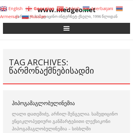
Skip
www.medgeo.net
English
Georgian
Turkish
Azerbaijani
to
Armenian
Russian
ქართული სამედიცინო ინტერნეტ-ქსელი, 1996 წლიდან
content
TAG ARCHIVES:
ᲬᲐᲠᲛᲝᲜᲐᲥᲛᲜᲔᲑᲘᲡᲐᲓᲛᲘ
ᲰᲘᲞᲝᲒᲐᲛᲐᲒᲚᲝᲑᲣᲚᲘᲜᲔᲛᲘᲐ
ლალი დათეშიძე, არჩილ შენგელია. სამედიცინო
ენციკლოპედიური განმარტებითი ლექსიკონი
ჰიპოგამაგლობულინემია – სისხლში