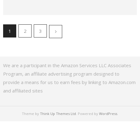
1
2
3
We are a participant in the Amazon Services LLC Associates
Program, an affiliate advertising program designed to
provide a means for us to earn fees by linking to Amazon.com
and affiliated sites
Theme by
Think Up Themes Ltd
. Powered by
WordPress
.