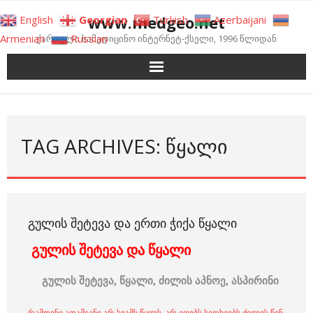
Skip
www.medgeo.net
English
Georgian
Turkish
Azerbaijani
to
Armenian
Russian
ქართული სამედიცინო ინტერნეტ-ქსელი, 1996 წლიდან
content
TAG ARCHIVES: ᲬᲧᲐᲚᲘ
ᲒᲣᲚᲘᲡ ᲨᲔᲢᲔᲕᲐ ᲓᲐ ᲔᲠᲗᲘ ᲭᲘᲥᲐ ᲬᲧᲐᲚᲘ
გულის შეტევა და წყალი
გულის შეტევა, წყალი, ძილის აპნოე, ასპირინი
რამდენი ადამიანი არ სვამს წყლს, არ იღებს სითხეებს ძილის წინ,