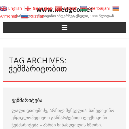
Skip
www.medgeo.net
English
Georgian
Turkish
Azerbaijani
to
Armenian
Russian
ქართული სამედიცინო ინტერნეტ-ქსელი, 1996 წლიდან
content
TAG ARCHIVES:
ᲭᲔᲨᲛᲐᲠᲘᲢᲝᲑᲘᲗ
ᲭᲔᲨᲛᲐᲠᲘᲢᲔᲑᲐ
ლალი დათეშიძე, არჩილ შენგელია. სამედიცინო
ენციკლოპედიური განმარტებითი ლექსიკონი
ჭეშმარიტება – აზრში სინამდვილის სწორი,