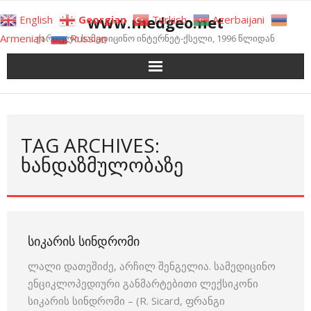
Skip
www.medgeo.net
English
Georgian
Turkish
Azerbaijani
to
Armenian
Russian
ქართული სამედიცინო ინტერნეტ-ქსელი, 1996 წლიდან
content
TAG ARCHIVES:
ᲮᲐᲜᲓᲐᲖᲛᲣᲚᲝᲑᲐᲖᲔ
ᲡᲘᲙᲐᲠᲘᲡ ᲡᲘᲜᲓᲠᲝᲛᲘ
ლალი დათეშიძე, არჩილ შენგელია. სამედიცინო
ენციკლოპედიური განმარტებითი ლექსიკონი
სიკარის სინდრომი – (R. Sicard, ფრანგი