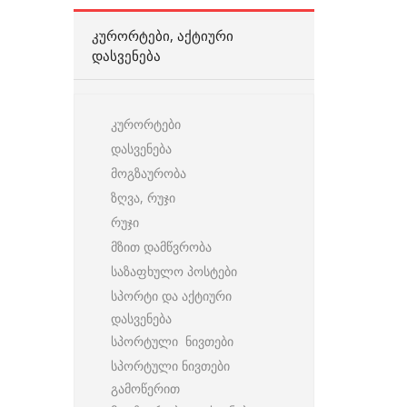
ᲙᲣᲠᲝᲠᲢᲔᲑᲘ, ᲐᲥᲢᲘᲣᲠᲘ
ᲓᲐᲡᲕᲔᲜᲔᲑᲐ
კურორტები
დასვენება
მოგზაურობა
ზღვა, რუჯი
რუჯი
მზით დამწვრობა
საზაფხულო პოსტები
სპორტი და აქტიური
დასვენება
სპორტული ნივთები
სპორტული ნივთები
გამოწერით