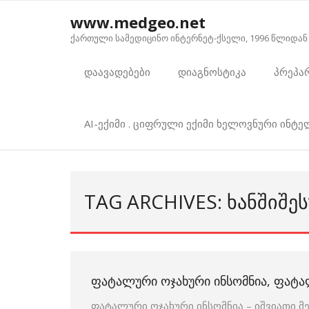
Skip
www.medgeo.net
to
ქართული სამედიცინო ინტერნეტ-ქსელი, 1996 წლიდან
content
დაავადებები
დიაგნოსტიკა
პრეპა
AI-ექიმი . ციფრული ექიმი ხელოვნური ინტ
TAG ARCHIVES: ᲮᲐᲜᲨᲘᲨᲔ
ᲤᲐᲢᲐᲚᲣᲠᲘ ᲝᲯᲐᲮᲣᲠᲘ ᲘᲜᲡᲝᲛᲜᲘᲐ, ᲤᲐᲢ
ფატალური ოჯახური ინსომნია – იშვიათი