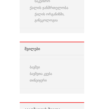
საკეისრო
ქალის ჯანმრთელობა
ქალის ორგანიზმი,
გინეკოლოგია
ᲨᲕᲘᲚᲔᲑᲘ
ბავშვი
ბავშვთა კვება
თინეიჯერი