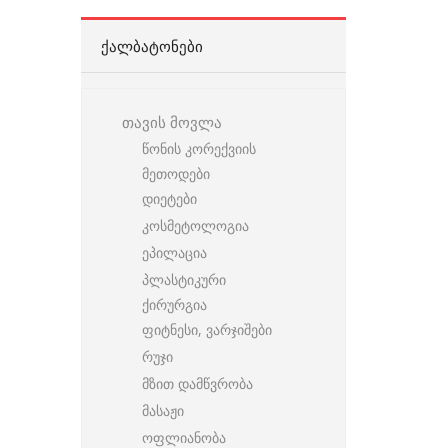
ᲥᲐᲚᲑᲐᲢᲝᲜᲔᲑᲘ
თავის მოვლა
წონის კორექვიის
მეთოდები
დიეტები
კოსმეტოლოგია
ეპილაცია
პლასტიკური
ქირურგია
ფიტნესი, ვარჯიშები
რუჯი
მზით დამწვრობა
მასაჟი
ოფლიანობა