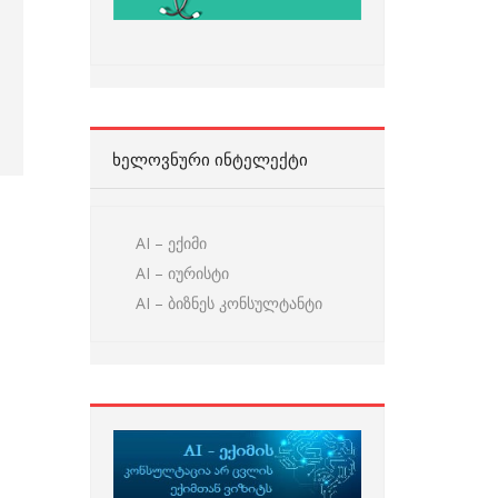
ᲮᲔᲚᲝᲕᲜᲣᲠᲘ ᲘᲜᲢᲔᲚᲔᲥᲢᲘ
AI – ექიმი
AI – იურისტი
AI – ბიზნეს კონსულტანტი