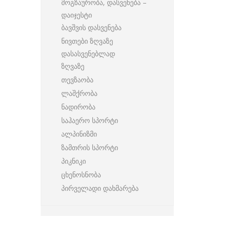
მოგზაურობა, დასვენება –
დაიჯესტი
ბავშვის დასვენება
ნივთები ზღვაზე
დასასვენებლად
ზღვაზე
თევზაობა
ლაშქრობა
ნადირობა
საჰაერო სპორტი
ალპინიზმი
ზამთრის სპორტი
პიკნიკი
ცხენოსნობა
პირველადი დახმარება