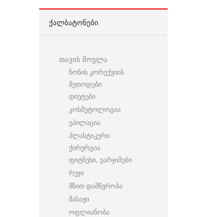
ᲥᲐᲚᲑᲐᲢᲝᲜᲔᲑᲘ
თავის მოვლა
წონის კორექვიის
მეთოდები
დიეტები
კოსმეტოლოგია
ეპილაცია
პლასტიკური
ქირურგია
ფიტნესი, ვარჯიშები
რუჯი
მზით დამწვრობა
მასაჟი
ოფლიანობა