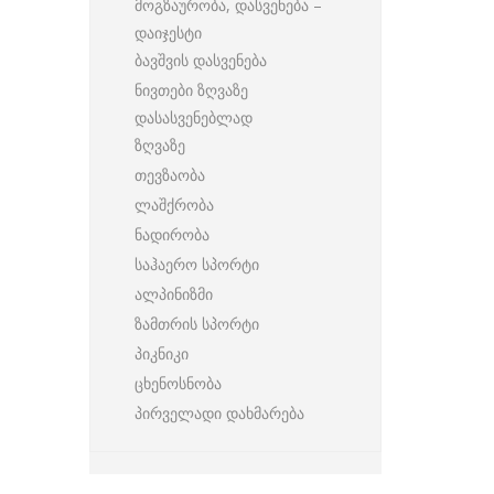
მოგზაურობა, დასვენება –
დაიჯესტი
ბავშვის დასვენება
ნივთები ზღვაზე
დასასვენებლად
ზღვაზე
თევზაობა
ლაშქრობა
ნადირობა
საჰაერო სპორტი
ალპინიზმი
ზამთრის სპორტი
პიკნიკი
ცხენოსნობა
პირველადი დახმარება