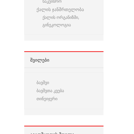
საკეისრო
ქალის ჯანმრთელობა
ქალის ორგანიზმი,
გინეკოლოგია
ᲨᲕᲘᲚᲔᲑᲘ
ბავშვი
ბავშვთა კვება
თინეიჯერი