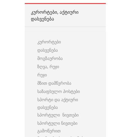
ᲙᲣᲠᲝᲠᲢᲔᲑᲘ, ᲐᲥᲢᲘᲣᲠᲘ
ᲓᲐᲡᲕᲔᲜᲔᲑᲐ
კურორტები
დასვენება
მოგზაურობა
ზღვა, რუჯი
რუჯი
მზით დამწვრობა
საზაფხულო პოსტები
სპორტი და აქტიური
დასვენება
სპორტული ნივთები
სპორტული ნივთები
გამოწერით