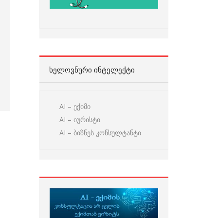
ᲮᲔᲚᲝᲕᲜᲣᲠᲘ ᲘᲜᲢᲔᲚᲔᲥᲢᲘ
AI – ექიმი
AI – იურისტი
AI – ბიზნეს კონსულტანტი