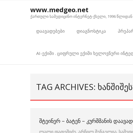
Skip
www.medgeo.net
to
ქართული სამედიცინო ინტერნეტ-ქსელი, 1996 წლიდან
content
დაავადებები
დიაგნოსტიკა
პრეპა
AI-ექიმი . ციფრული ექიმი ხელოვნური ინტ
TAG ARCHIVES: ᲮᲐᲜᲨᲘᲨᲔ
ᲨᲢᲔᲘᲜᲔᲠ – ᲑᲐᲢᲔᲜ – ᲙᲣᲠᲨᲛᲐᲜᲘᲡ ᲓᲐᲐᲕᲐᲓ
ლალი დათეშიძე, არჩილ შენგელია. სამედ