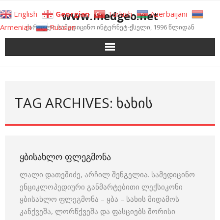
Skip
www.medgeo.net
English
Georgian
Turkish
Azerbaijani
to
Armenian
Russian
ქართული სამედიცინო ინტერნეტ-ქსელი, 1996 წლიდან
content
TAG ARCHIVES: ᲮᲐᲮᲘᲡ
ᲧᲑᲘᲡᲐᲮᲚᲝ ᲤᲚᲔᲒᲛᲝᲜᲐ
ლალი დათეშიძე, არჩილ შენგელია. სამედიცინო
ენციკლოპედიური განმარტებითი ლექსიკონი
ყბისახლო ფლეგმონა – ყბა – სახის მიდამოს
კანქვეშა, ლორწქვეშა და ფასციებს შორისი