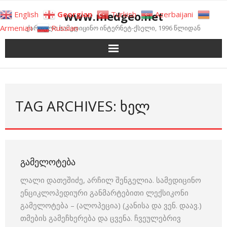
Skip
www.medgeo.net
English
Georgian
Turkish
Azerbaijani
to
Armenian
Russian
ქართული სამედიცინო ინტერნეტ-ქსელი, 1996 წლიდან
content
TAG ARCHIVES: ᲮᲔᲚ
ᲒᲐᲛᲔᲚᲝᲢᲔᲑᲐ
ლალი დათეშიძე, არჩილ შენგელია. სამედიცინო
ენციკლოპედიური განმარტებითი ლექსიკონი
გამელოტება – (ალოპეცია) (კანისა და ვენ. დაავ.)
თმების გამეჩხერება და ცვენა. ჩვეულებრივ