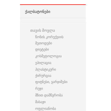
ᲥᲐᲚᲑᲐᲢᲝᲜᲔᲑᲘ
თავის მოვლა
წონის კორექვიის
მეთოდები
დიეტები
კოსმეტოლოგია
ეპილაცია
პლასტიკური
ქირურგია
ფიტნესი, ვარჯიშები
რუჯი
მზით დამწვრობა
მასაჟი
ოფლიანობა