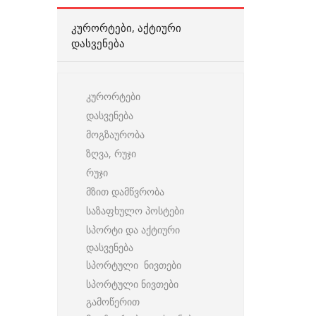
ᲙᲣᲠᲝᲠᲢᲔᲑᲘ, ᲐᲥᲢᲘᲣᲠᲘ
ᲓᲐᲡᲕᲔᲜᲔᲑᲐ
კურორტები
დასვენება
მოგზაურობა
ზღვა, რუჯი
რუჯი
მზით დამწვრობა
საზაფხულო პოსტები
სპორტი და აქტიური
დასვენება
სპორტული ნივთები
სპორტული ნივთები
გამოწერით