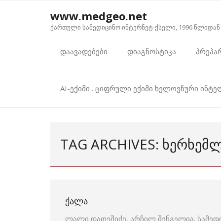
Skip
www.medgeo.net
to
ქართული სამედიცინო ინტერნეტ-ქსელი, 1996 წლიდან
content
დაავადებები
დიაგნოსტიკა
პრეპა
AI-ექიმი . ციფრული ექიმი ხელოვნური ინტ
TAG ARCHIVES: ᲮᲔᲠᲮᲔᲛ
ᲥᲐᲚᲐ
ლალი დათეშიძე, არჩილ შენგელია. სამედ