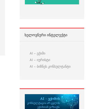
ᲮᲔᲚᲝᲕᲜᲣᲠᲘ ᲘᲜᲢᲔᲚᲔᲥᲢᲘ
AI – ექიმი
AI – იურისტი
AI – ბიზნეს კონსულტანტი