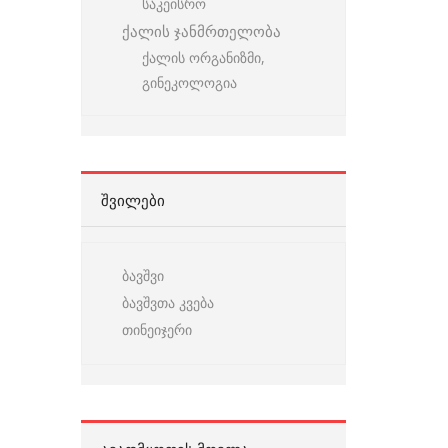
საკეისრო
ქალის ჯანმრთელობა
ქალის ორგანიზმი,
გინეკოლოგია
ᲨᲕᲘᲚᲔᲑᲘ
ბავშვი
ბავშვთა კვება
თინეიჯერი