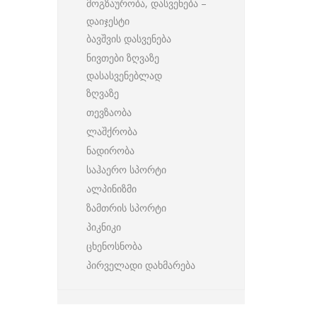
მოგზაურობა, დასვენება –
დაიჯესტი
ბავშვის დასვენება
ნივთები ზღვაზე
დასასვენებლად
ზღვაზე
თევზაობა
ლაშქრობა
ნადირობა
საჰაერო სპორტი
ალპინიზმი
ზამთრის სპორტი
პიკნიკი
ცხენოსნობა
პირველადი დახმარება