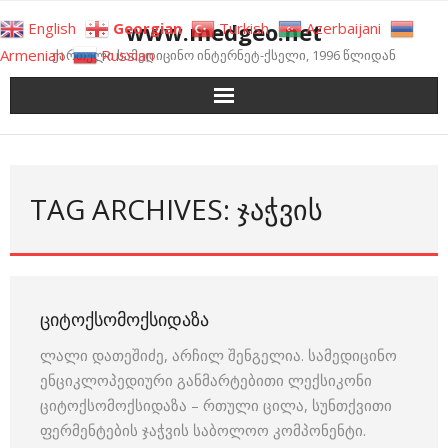
Skip
www.medgeo.net
English
Georgian
Turkish
Azerbaijani
to
Armenian
Russian
ქართული სამედიცინო ინტერნეტ-ქსელი, 1996 წლიდან
content
TAG ARCHIVES: ᲯᲐᲭᲕᲘᲡ
ᲪᲘᲢᲝᲥᲡᲝᲛᲝᲥᲡᲘᲓᲐᲖᲐ
ლალი დათეშიძე, არჩილ შენგელია. სამედიცინო
ენციკლოპედიური განმარტებითი ლექსიკონი
ციტოქსომოქსიდაზა – რთული ცილა, სუნთქვითი
ფერმენტების ჯაჭვის საბოლოო კომპონენტი.