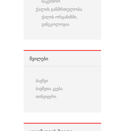
საკეისრო
ქალის ჯანმრთელობა
ქალის ორგანიზმი,
გინეკოლოგია
ᲨᲕᲘᲚᲔᲑᲘ
ბავშვი
ბავშვთა კვება
თინეიჯერი