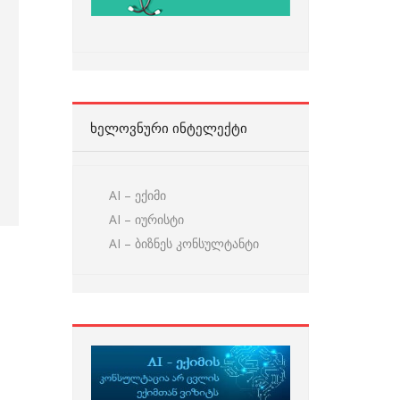
ᲮᲔᲚᲝᲕᲜᲣᲠᲘ ᲘᲜᲢᲔᲚᲔᲥᲢᲘ
AI – ექიმი
AI – იურისტი
AI – ბიზნეს კონსულტანტი