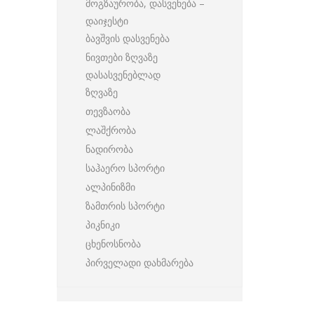
მოგზაურობა, დასვენება –
დაიჯესტი
ბავშვის დასვენება
ნივთები ზღვაზე
დასასვენებლად
ზღვაზე
თევზაობა
ლაშქრობა
ნადირობა
საჰაერო სპორტი
ალპინიზმი
ზამთრის სპორტი
პიკნიკი
ცხენოსნობა
პირველადი დახმარება