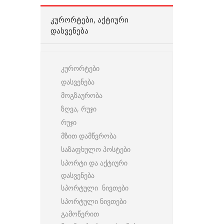
ᲙᲣᲠᲝᲠᲢᲔᲑᲘ, ᲐᲥᲢᲘᲣᲠᲘ
ᲓᲐᲡᲕᲔᲜᲔᲑᲐ
კურორტები
დასვენება
მოგზაურობა
ზღვა, რუჯი
რუჯი
მზით დამწვრობა
საზაფხულო პოსტები
სპორტი და აქტიური
დასვენება
სპორტული ნივთები
სპორტული ნივთები
გამოწერით