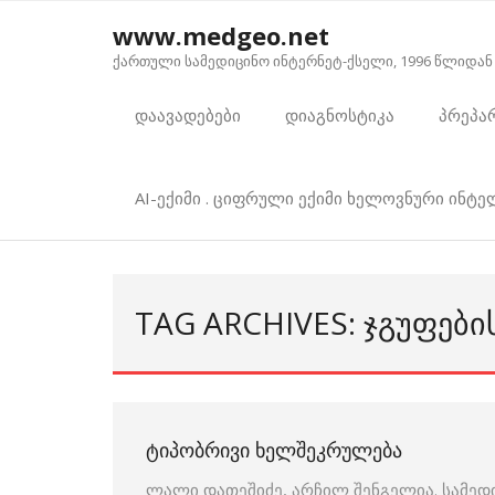
Skip
www.medgeo.net
to
ქართული სამედიცინო ინტერნეტ-ქსელი, 1996 წლიდან
content
დაავადებები
დიაგნოსტიკა
პრეპა
AI-ექიმი . ციფრული ექიმი ხელოვნური ინტ
TAG ARCHIVES: ᲯᲒᲣᲤᲔᲑᲘ
ᲢᲘᲞᲝᲑᲠᲘᲕᲘ ᲮᲔᲚᲨᲔᲙᲠᲣᲚᲔᲑᲐ
ლალი დათეშიძე, არჩილ შენგელია. სამედ