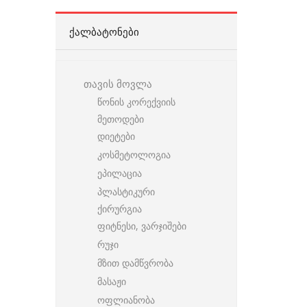
ᲥᲐᲚᲑᲐᲢᲝᲜᲔᲑᲘ
თავის მოვლა
წონის კორექვიის
მეთოდები
დიეტები
კოსმეტოლოგია
ეპილაცია
პლასტიკური
ქირურგია
ფიტნესი, ვარჯიშები
რუჯი
მზით დამწვრობა
მასაჟი
ოფლიანობა