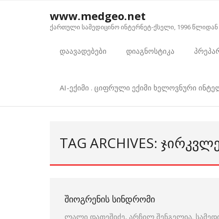
Skip
www.medgeo.net
to
ქართული სამედიცინო ინტერნეტ-ქსელი, 1996 წლიდან
content
დაავადებები
დიაგნოსტიკა
პრეპა
AI-ექიმი . ციფრული ექიმი ხელოვნური ინტ
TAG ARCHIVES: ᲯᲘᲠᲙᲕᲚ
ᲨᲘᲝᲒᲠᲔᲜᲘᲡ ᲡᲘᲜᲓᲠᲝᲛᲘ
ლალი დათეშიძე, არჩილ შენგელია. სამედ