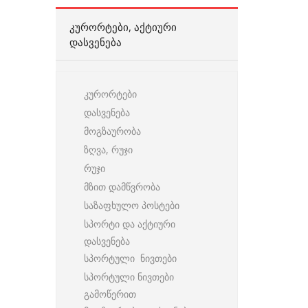
ᲙᲣᲠᲝᲠᲢᲔᲑᲘ, ᲐᲥᲢᲘᲣᲠᲘ
ᲓᲐᲡᲕᲔᲜᲔᲑᲐ
კურორტები
დასვენება
მოგზაურობა
ზღვა, რუჯი
რუჯი
მზით დამწვრობა
საზაფხულო პოსტები
სპორტი და აქტიური
დასვენება
სპორტული ნივთები
სპორტული ნივთები
გამოწერით