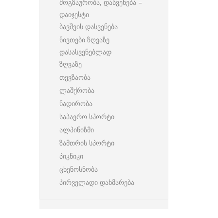
მოგზაურობა, დასვენება –
დაიჯესტი
ბავშვის დასვენება
ნივთები ზღვაზე
დასასვენებლად
ზღვაზე
თევზაობა
ლაშქრობა
ნადირობა
საჰაერო სპორტი
ალპინიზმი
ზამთრის სპორტი
პიკნიკი
ცხენოსნობა
პირველადი დახმარება