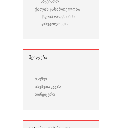
საკეისრო
ქალის ჯანმრთელობა
ქალის ორგანიზმი,
გინეკოლოგია
ᲨᲕᲘᲚᲔᲑᲘ
ბავშვი
ბავშვთა კვება
თინეიჯერი