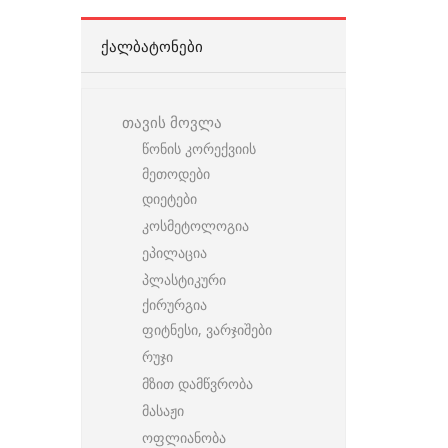
ᲥᲐᲚᲑᲐᲢᲝᲜᲔᲑᲘ
თავის მოვლა
წონის კორექვიის
მეთოდები
დიეტები
კოსმეტოლოგია
ეპილაცია
პლასტიკური
ქირურგია
ფიტნესი, ვარჯიშები
რუჯი
მზით დამწვრობა
მასაჟი
ოფლიანობა