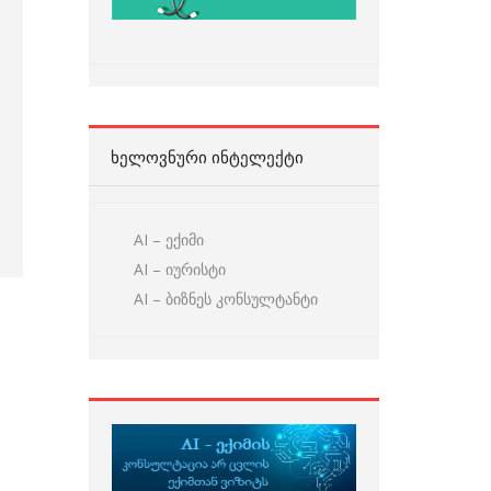
ᲮᲔᲚᲝᲕᲜᲣᲠᲘ ᲘᲜᲢᲔᲚᲔᲥᲢᲘ
AI – ექიმი
AI – იურისტი
AI – ბიზნეს კონსულტანტი