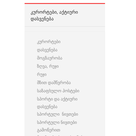
ᲙᲣᲠᲝᲠᲢᲔᲑᲘ, ᲐᲥᲢᲘᲣᲠᲘ
ᲓᲐᲡᲕᲔᲜᲔᲑᲐ
კურორტები
დასვენება
მოგზაურობა
ზღვა, რუჯი
რუჯი
მზით დამწვრობა
საზაფხულო პოსტები
სპორტი და აქტიური
დასვენება
სპორტული ნივთები
სპორტული ნივთები
გამოწერით