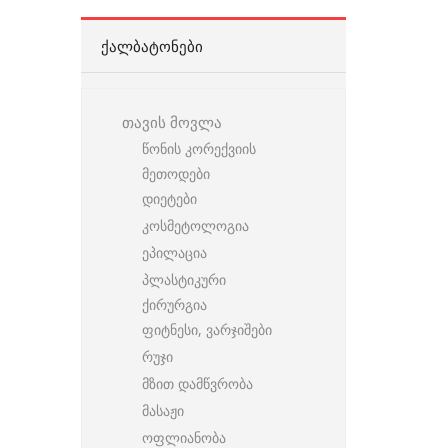
ᲥᲐᲚᲑᲐᲢᲝᲜᲔᲑᲘ
თავის მოვლა
წონის კორექვიის
მეთოდები
დიეტები
კოსმეტოლოგია
ეპილაცია
პლასტიკური
ქირურგია
ფიტნესი, ვარჯიშები
რუჯი
მზით დამწვრობა
მასაჟი
ოფლიანობა