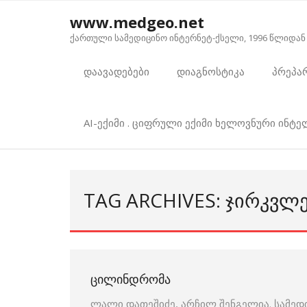
Skip
www.medgeo.net
to
ქართული სამედიცინო ინტერნეტ-ქსელი, 1996 წლიდან
content
დაავადებები
დიაგნოსტიკა
პრეპა
AI-ექიმი . ციფრული ექიმი ხელოვნური ინტ
TAG ARCHIVES: ᲯᲘᲠᲙᲕᲚ
ᲪᲘᲚᲘᲜᲓᲠᲝᲛᲐ
ლალი დათეშიძე, არჩილ შენგელია. სამედ