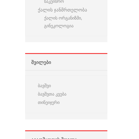
საკეისრო
ქალის ჯანმრთელობა
ქალის ორგანიზმი,
გინეკოლოგია
ᲨᲕᲘᲚᲔᲑᲘ
ბავშვი
ბავშვთა კვება
თინეიჯერი