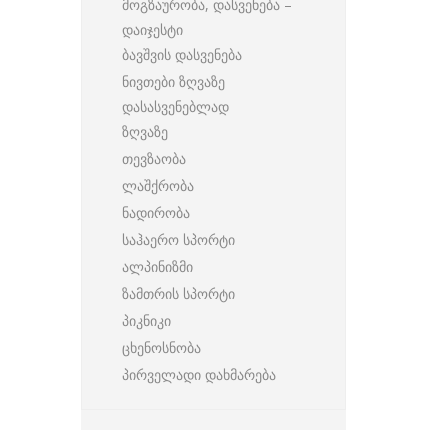
მოგზაურობა, დასვენება –
დაიჯესტი
ბავშვის დასვენება
ნივთები ზღვაზე
დასასვენებლად
ზღვაზე
თევზაობა
ლაშქრობა
ნადირობა
საჰაერო სპორტი
ალპინიზმი
ზამთრის სპორტი
პიკნიკი
ცხენოსნობა
პირველადი დახმარება