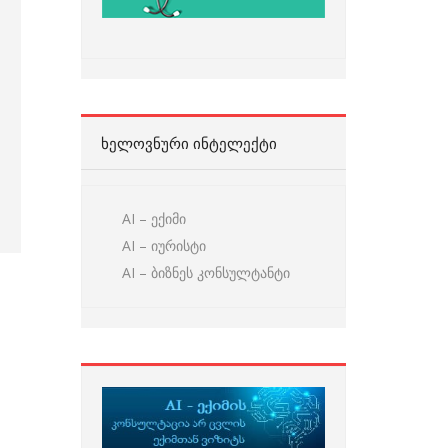
ᲮᲔᲚᲝᲕᲜᲣᲠᲘ ᲘᲜᲢᲔᲚᲔᲥᲢᲘ
AI – ექიმი
AI – იურისტი
AI – ბიზნეს კონსულტანტი