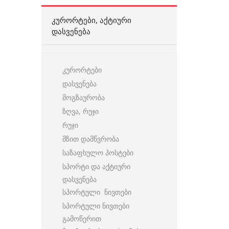
ᲙᲣᲠᲝᲠᲢᲔᲑᲘ, ᲐᲥᲢᲘᲣᲠᲘ
ᲓᲐᲡᲕᲔᲜᲔᲑᲐ
კურორტები
დასვენება
მოგზაურობა
ზღვა, რუჯი
რუჯი
მზით დამწვრობა
საზაფხულო პოსტები
სპორტი და აქტიური
დასვენება
სპორტული ნივთები
სპორტული ნივთები
გამოწერით