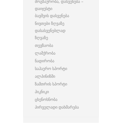
მოგზაურობა, დასვენება –
დაიჯესტი
ბავშვის დასვენება
ნივთები ზღვაზე
დასასვენებლად
ზღვაზე
თევზაობა
ლაშქრობა
ნადირობა
საჰაერო სპორტი
ალპინიზმი
ზამთრის სპორტი
პიკნიკი
ცხენოსნობა
პირველადი დახმარება