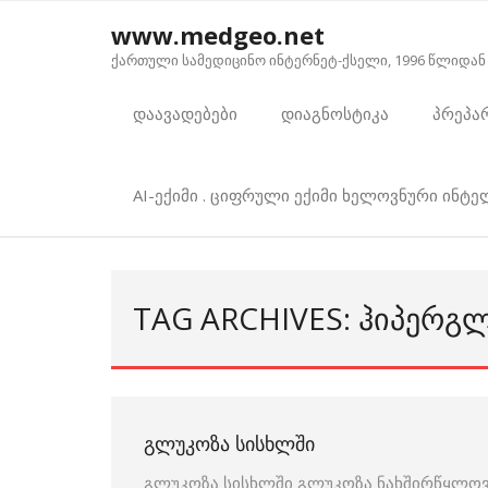
Skip
www.medgeo.net
to
ქართული სამედიცინო ინტერნეტ-ქსელი, 1996 წლიდან
content
დაავადებები
დიაგნოსტიკა
პრეპა
AI-ექიმი . ციფრული ექიმი ხელოვნური ინტ
TAG ARCHIVES: ᲰᲘᲞᲔᲠᲒᲚ
ᲒᲚᲣᲙᲝᲖᲐ ᲡᲘᲡᲮᲚᲨᲘ
გლუკოზა სისხლში გლუკოზა ნახშირწყლოვა