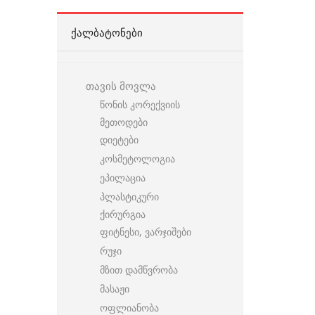
ᲥᲐᲚᲑᲐᲢᲝᲜᲔᲑᲘ
თავის მოვლა
წონის კორექვიის
მეთოდები
დიეტები
კოსმეტოლოგია
ეპილაცია
პლასტიკური
ქირურგია
ფიტნესი, ვარჯიშები
რუჯი
მზით დამწვრობა
მასაჟი
ოფლიანობა