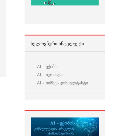
ᲮᲔᲚᲝᲕᲜᲣᲠᲘ ᲘᲜᲢᲔᲚᲔᲥᲢᲘ
AI – ექიმი
AI – იურისტი
AI – ბიზნეს კონსულტანტი