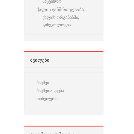
საკეისრო
ქალის ჯანმრთელობა
ქალის ორგანიზმი,
გინეკოლოგია
ᲨᲕᲘᲚᲔᲑᲘ
ბავშვი
ბავშვთა კვება
თინეიჯერი