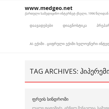
Skip
www.medgeo.net
to
ქართული სამედიცინო ინტერნეტ-ქსელი, 1996 წლიდან
content
დაავადებები
დიაგნოსტიკა
პრეპა
AI-ექიმი . ციფრული ექიმი ხელოვნური ინტ
TAG ARCHIVES: ᲰᲘᲞᲔᲠᲔᲛ
ᲤᲠᲔᲘᲡ ᲡᲘᲜᲓᲠᲝᲛᲘ
ლალი დათეშიძე, არჩილ შენგელია. სამედ