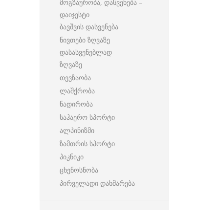
მოგზაურობა, დასვენება –
დაიჯესტი
ბავშვის დასვენება
ნივთები ზღვაზე
დასასვენებლად
ზღვაზე
თევზაობა
ლაშქრობა
ნადირობა
საჰაერო სპორტი
ალპინიზმი
ზამთრის სპორტი
პიკნიკი
ცხენოსნობა
პირველადი დახმარება