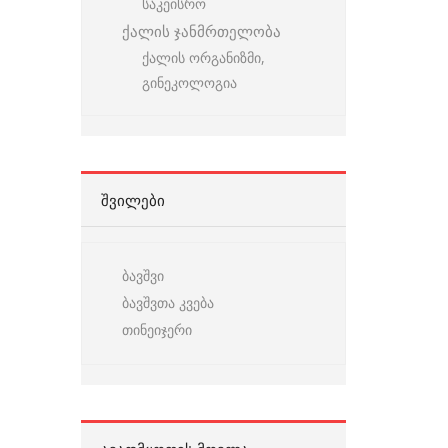
საკეისრო
ქალის ჯანმრთელობა
ქალის ორგანიზმი,
გინეკოლოგია
ᲨᲕᲘᲚᲔᲑᲘ
ბავშვი
ბავშვთა კვება
თინეიჯერი