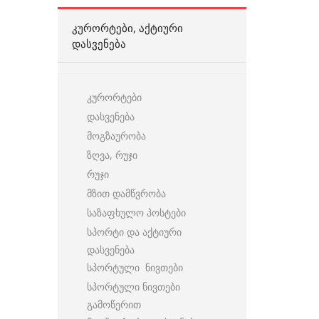
ᲙᲣᲠᲝᲠᲢᲔᲑᲘ, ᲐᲥᲢᲘᲣᲠᲘ
ᲓᲐᲡᲕᲔᲜᲔᲑᲐ
კურორტები
დასვენება
მოგზაურობა
ზღვა, რუჯი
რუჯი
მზით დამწვრობა
საზაფხულო პოსტები
სპორტი და აქტიური
დასვენება
სპორტული ნივთები
სპორტული ნივთები
გამოწერით