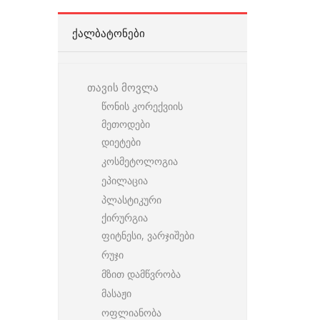
ᲥᲐᲚᲑᲐᲢᲝᲜᲔᲑᲘ
თავის მოვლა
წონის კორექვიის
მეთოდები
დიეტები
კოსმეტოლოგია
ეპილაცია
პლასტიკური
ქირურგია
ფიტნესი, ვარჯიშები
რუჯი
მზით დამწვრობა
მასაჟი
ოფლიანობა