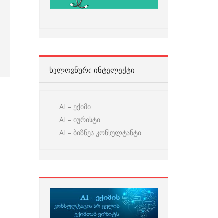
ᲮᲔᲚᲝᲕᲜᲣᲠᲘ ᲘᲜᲢᲔᲚᲔᲥᲢᲘ
AI – ექიმი
AI – იურისტი
AI – ბიზნეს კონსულტანტი