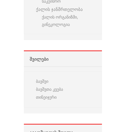
საკეისრო
ქალის ჯანმრთელობა
ქალის ორგანიზმი,
გინეკოლოგია
ᲨᲕᲘᲚᲔᲑᲘ
ბავშვი
ბავშვთა კვება
თინეიჯერი