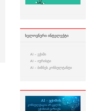
ᲮᲔᲚᲝᲕᲜᲣᲠᲘ ᲘᲜᲢᲔᲚᲔᲥᲢᲘ
AI – ექიმი
AI – იურისტი
AI – ბიზნეს კონსულტანტი