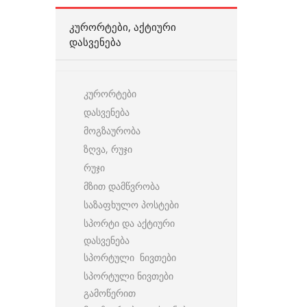
ᲙᲣᲠᲝᲠᲢᲔᲑᲘ, ᲐᲥᲢᲘᲣᲠᲘ
ᲓᲐᲡᲕᲔᲜᲔᲑᲐ
კურორტები
დასვენება
მოგზაურობა
ზღვა, რუჯი
რუჯი
მზით დამწვრობა
საზაფხულო პოსტები
სპორტი და აქტიური
დასვენება
სპორტული ნივთები
სპორტული ნივთები
გამოწერით