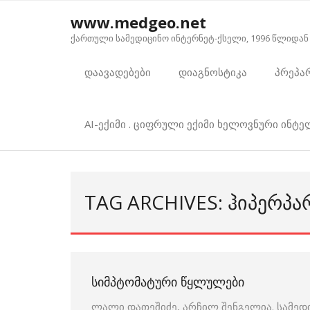
Skip
www.medgeo.net
to
ქართული სამედიცინო ინტერნეტ-ქსელი, 1996 წლიდან
content
დაავადებები
დიაგნოსტიკა
პრეპა
AI-ექიმი . ციფრული ექიმი ხელოვნური ინტ
TAG ARCHIVES: ᲰᲘᲞᲔᲠᲞ
ᲡᲘᲛᲞᲢᲝᲛᲐᲢᲣᲠᲘ ᲬᲧᲚᲣᲚᲔᲑᲘ
ლალი დათეშიძე, არჩილ შენგელია. სამედ