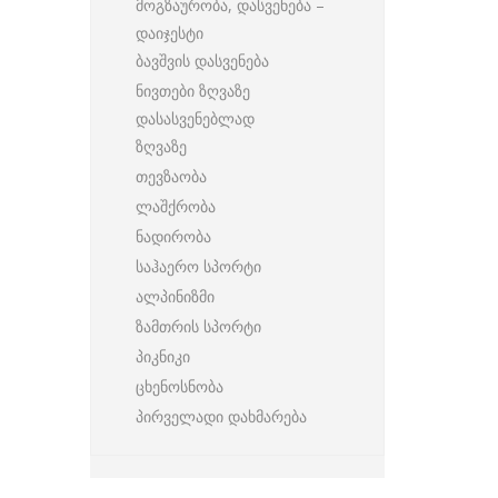
მოგზაურობა, დასვენება –
დაიჯესტი
ბავშვის დასვენება
ნივთები ზღვაზე
დასასვენებლად
ზღვაზე
თევზაობა
ლაშქრობა
ნადირობა
საჰაერო სპორტი
ალპინიზმი
ზამთრის სპორტი
პიკნიკი
ცხენოსნობა
პირველადი დახმარება