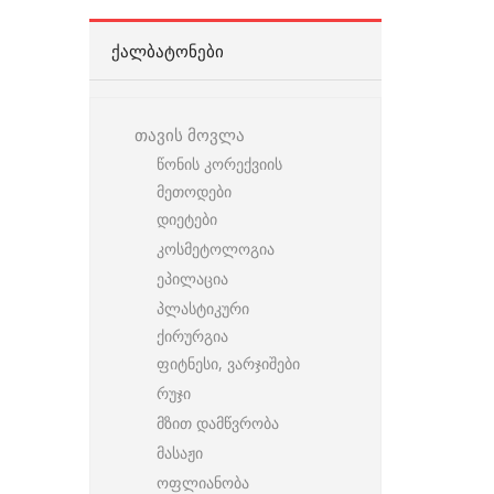
ᲥᲐᲚᲑᲐᲢᲝᲜᲔᲑᲘ
თავის მოვლა
წონის კორექვიის
მეთოდები
დიეტები
კოსმეტოლოგია
ეპილაცია
პლასტიკური
ქირურგია
ფიტნესი, ვარჯიშები
რუჯი
მზით დამწვრობა
მასაჟი
ოფლიანობა