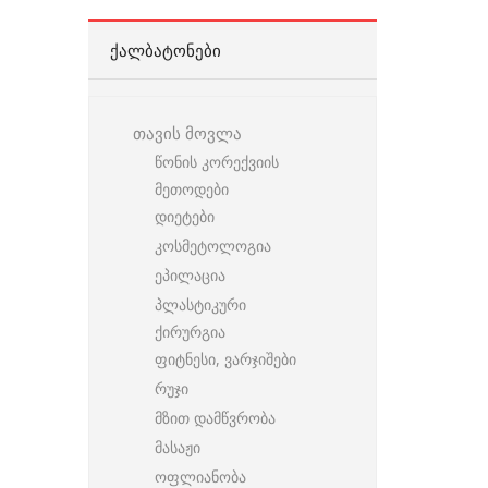
ᲥᲐᲚᲑᲐᲢᲝᲜᲔᲑᲘ
თავის მოვლა
წონის კორექვიის
მეთოდები
დიეტები
კოსმეტოლოგია
ეპილაცია
პლასტიკური
ქირურგია
ფიტნესი, ვარჯიშები
რუჯი
მზით დამწვრობა
მასაჟი
ოფლიანობა