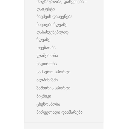
მოგზაურობა, დასვენება –
დაიჯესტი
ბავშვის დასვენება
ნივთები ზღვაზე
დასასვენებლად
ზღვაზე
თევზაობა
ლაშქრობა
ნადირობა
საჰაერო სპორტი
ალპინიზმი
ზამთრის სპორტი
პიკნიკი
ცხენოსნობა
პირველადი დახმარება