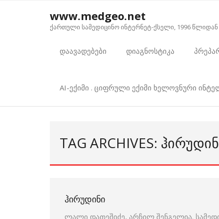
Skip
www.medgeo.net
to
ქართული სამედიცინო ინტერნეტ-ქსელი, 1996 წლიდან
content
დაავადებები
დიაგნოსტიკა
პრეპა
AI-ექიმი . ციფრული ექიმი ხელოვნური ინტ
TAG ARCHIVES: ᲰᲘᲠᲣᲓᲘᲜ
ᲰᲘᲠᲣᲓᲘᲜᲘ
ლალი დათეშიძე, არჩილ შენგელია. სამედ