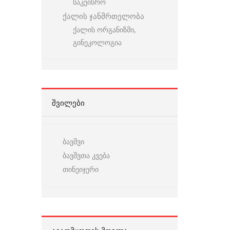
საკეისრო
ქალის ჯანმრთელობა
ქალის ორგანიზმი,
გინეკოლოგია
ᲨᲕᲘᲚᲔᲑᲘ
ბავშვი
ბავშვთა კვება
თინეიჯერი