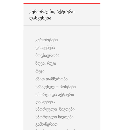
ᲙᲣᲠᲝᲠᲢᲔᲑᲘ, ᲐᲥᲢᲘᲣᲠᲘ
ᲓᲐᲡᲕᲔᲜᲔᲑᲐ
კურორტები
დასვენება
მოგზაურობა
ზღვა, რუჯი
რუჯი
მზით დამწვრობა
საზაფხულო პოსტები
სპორტი და აქტიური
დასვენება
სპორტული ნივთები
სპორტული ნივთები
გამოწერით