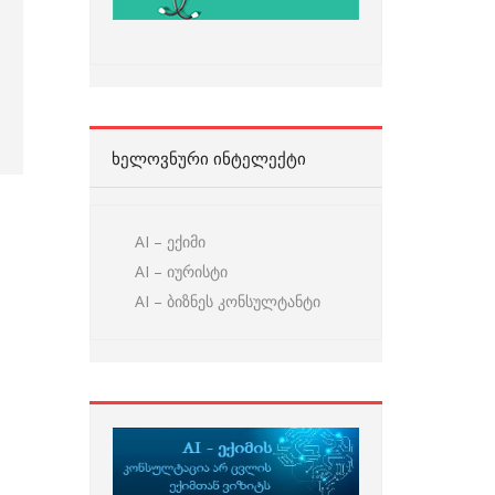
ᲮᲔᲚᲝᲕᲜᲣᲠᲘ ᲘᲜᲢᲔᲚᲔᲥᲢᲘ
AI – ექიმი
AI – იურისტი
AI – ბიზნეს კონსულტანტი