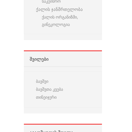
საკეისრო
ქალის ჯანმრთელობა
ქალის ორგანიზმი,
გინეკოლოგია
ᲨᲕᲘᲚᲔᲑᲘ
ბავშვი
ბავშვთა კვება
თინეიჯერი