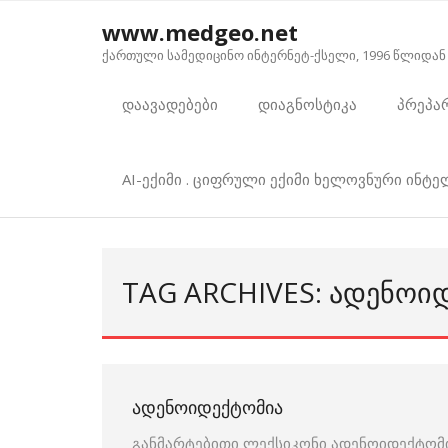
Skip
www.medgeo.net
to
ქართული სამედიცინო ინტერნეტ-ქსელი, 1996 წლიდან
content
დაავადებები
დიაგნოსტიკა
პრეპა
AI-ექიმი . ციფრული ექიმი ხელოვნური ინტ
TAG ARCHIVES: ᲐᲓᲔᲜᲝᲘ
ᲐᲓᲔᲜᲝᲘᲓᲔᲥᲢᲝᲛᲘᲐ
განმარტებითი ლექსიკონი ადენოიდექტომი