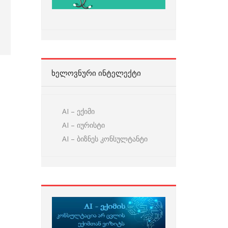
ᲮᲔᲚᲝᲕᲜᲣᲠᲘ ᲘᲜᲢᲔᲚᲔᲥᲢᲘ
AI – ექიმი
AI – იურისტი
AI – ბიზნეს კონსულტანტი