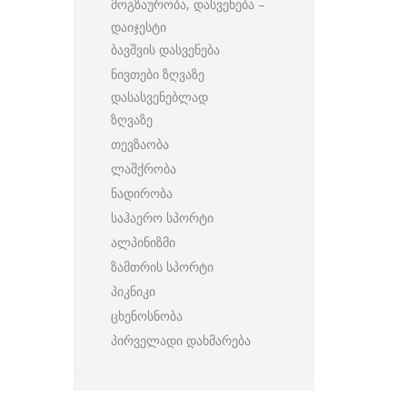
მოგზაურობა, დასვენება –
დაიჯესტი
ბავშვის დასვენება
ნივთები ზღვაზე
დასასვენებლად
ზღვაზე
თევზაობა
ლაშქრობა
ნადირობა
საჰაერო სპორტი
ალპინიზმი
ზამთრის სპორტი
პიკნიკი
ცხენოსნობა
პირველადი დახმარება