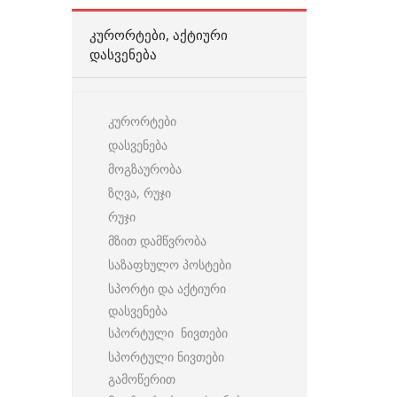
ᲙᲣᲠᲝᲠᲢᲔᲑᲘ, ᲐᲥᲢᲘᲣᲠᲘ
ᲓᲐᲡᲕᲔᲜᲔᲑᲐ
კურორტები
დასვენება
მოგზაურობა
ზღვა, რუჯი
რუჯი
მზით დამწვრობა
საზაფხულო პოსტები
სპორტი და აქტიური
დასვენება
სპორტული ნივთები
სპორტული ნივთები
გამოწერით