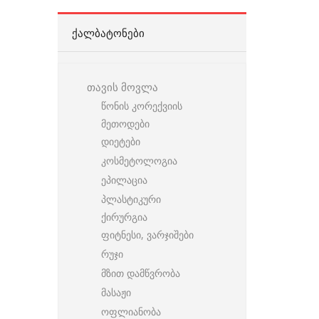
ᲥᲐᲚᲑᲐᲢᲝᲜᲔᲑᲘ
თავის მოვლა
წონის კორექვიის
მეთოდები
დიეტები
კოსმეტოლოგია
ეპილაცია
პლასტიკური
ქირურგია
ფიტნესი, ვარჯიშები
რუჯი
მზით დამწვრობა
მასაჟი
ოფლიანობა