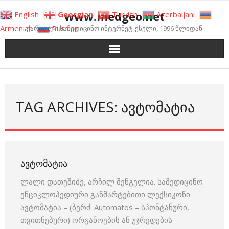
Skip
www.medgeo.net
English
Georgian
Turkish
Azerbaijani
to
Armenian
Russian
ქართული სამედიცინო ინტერნეტ-ქსელი, 1996 წლიდან
content
TAG ARCHIVES: ᲐᲕᲢᲝᲛᲐᲢᲘᲐ
ᲐᲕᲢᲝᲛᲐᲢᲘᲐ
ლალი დათეშიძე, არჩილ შენგელია. სამედიცინო
ენციკლოპედიური განმარტებითი ლექსიკონი
ავტომატია – (ბერძ. Automatos – სპონტანური,
თვითნებური) ორგანოების ან უჯრედების